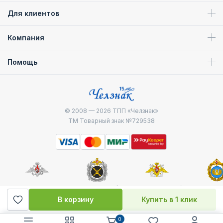
Для клиентов
Компания
Помощь
© 2008 — 2026
ТПП «Челзнак»
ТМ Товарный знак №729538
Министерство
Генштаб ВС РФ
Военно-морской
Воздуш
обороны
флот
десантные
В корзину
Купить в 1 клик
0