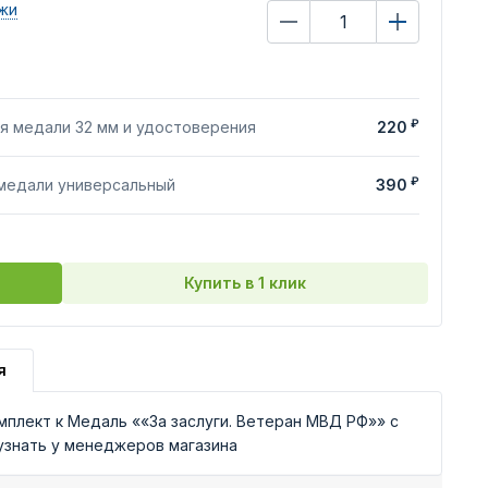
жи
₽
я медали 32 мм и удостоверения
220
₽
 медали универсальный
390
Купить в 1 клик
я
плект к Медаль ««За заслуги. Ветеран МВД РФ»» с
узнать у менеджеров магазина