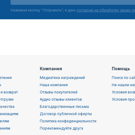
Нажимая кнопку "Отправить", я даю
согласие на обработку своих 
Компания
Помощь
етения
Медиатека награждений
Поиск по са
ы
Наша компания
Не нашли на
 и возврат
Отзывы покупателей
Условия воз
тгрузки
Аудио отзывы клиентов
Условия про
качества
Благодарственные письма
анизациям
Договор публичной оферты
телям
Политика конфиденциальности
аниям
Порекомендуйте друга