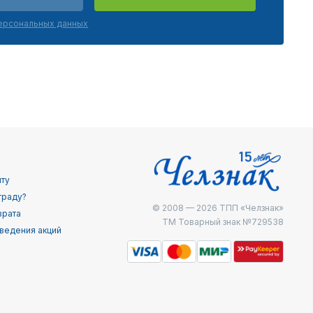
персональных данных
йту
граду?
© 2008 — 2026
ТПП «Челзнак»
врата
ТМ Товарный знак №729538
ведения акций