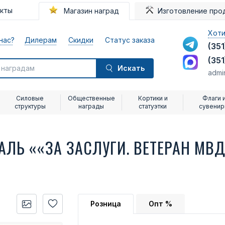
акты
Магазин наград
Изготовление про
Хоти
нас?
Дилерам
Скидки
Статус заказа
(351
(351
Искать
admi
Силовые
Общественные
Кортики и
Флаги 
структуры
награды
статуэтки
сувени
ЛЬ ««ЗА ЗАСЛУГИ. ВЕТЕРАН МВ
Розница
Опт %