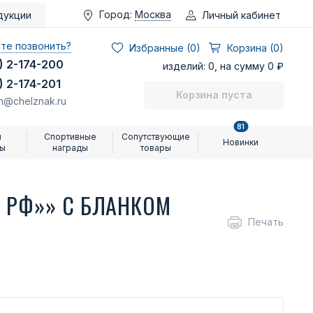
Город:
Москва
Личный кабинет
дукции
те позвонить?
Избранные (
0
)
Корзина (0)
) 2-174-200
изделий: 0, на сумму 0 ₽
) 2-174-201
Корзина пуста
n@chelznak.ru
81
и
Спортивные
Сопутствующие
Новинки
ры
награды
товары
Д РФ»» С БЛАНКОМ
Печать