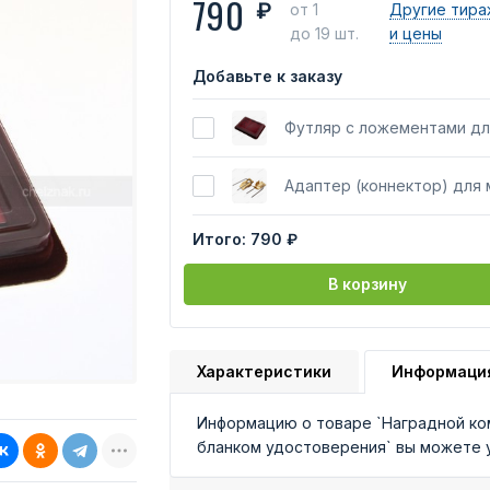
790
₽
от 1
Другие тира
до 19 шт.
и цены
Добавьте к заказу
Футляр с ложементами дл
Адаптер (коннектор) для
Итого:
790 ₽
В корзину
Характеристики
Информаци
Информацию о товаре `Наградной ком
бланком удостоверения` вы можете 