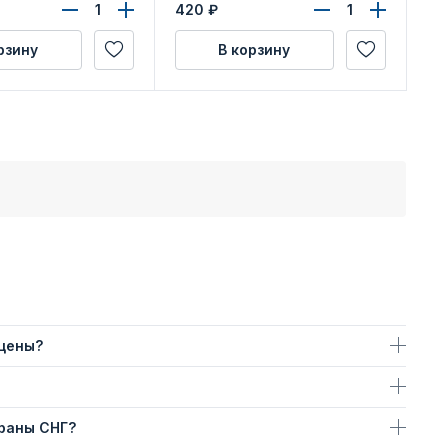
удостоверения
420
₽
рзину
В корзину
 цены?
траны СНГ?