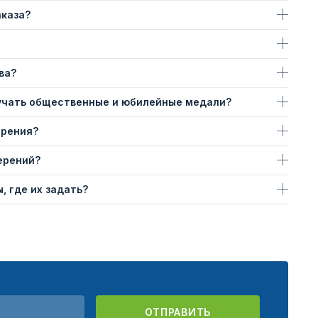
аказа?
ва?
учать общественные и юбилейные медали?
ерения?
ерений?
, где их задать?
ОТПРАВИТЬ