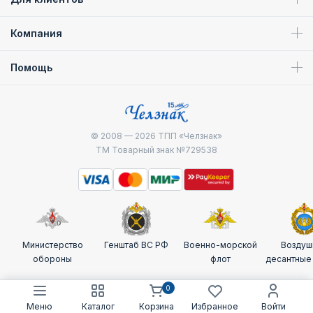
Компания
Помощь
© 2008 — 2026
ТПП «Челзнак»
ТМ Товарный знак №729538
Министерство
Генштаб ВС РФ
Военно-морской
Воздуш
обороны
флот
десантные
0
Меню
Каталог
Корзина
Избранное
Войти