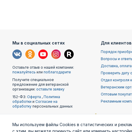
Мы в социальных сетях
Для клиентов
Порядок приобр
Вопросы и ответ
Доставка, оплата
Оставьте отзыв о нашей компании:
пожалуйтесь
или
поблагодарите
Проверить дату о
Получите специальное
Отдел контроля 
предложение для ветеранской
Ветеранским орг
организации:
оставьте заявку
Оптовым покупа
152-ФЗ:
Оферта
,
Политика
Рекламным комп
обработки
и
Согласие на
обработку
персональных данных
Наши
Мы используем файлы Cookies в статистических и рекла
партнеры
с этим, вы можете покинуть сайт или изменить настрой
Министерство
Генштаб ВС РФ
Военно-м