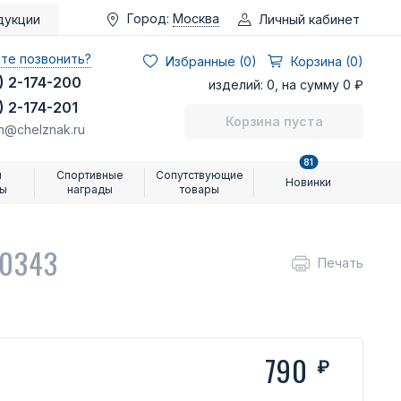
Город:
Москва
Личный кабинет
дукции
те позвонить?
Избранные (
0
)
Корзина (0)
) 2-174-200
изделий: 0, на сумму 0 ₽
) 2-174-201
Корзина пуста
n@chelznak.ru
81
и
Спортивные
Сопутствующие
Новинки
ры
награды
товары
10343
Печать
790
₽