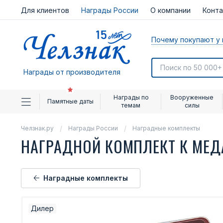
Для клиентов
Награды России
О компании
Конт
Почему покупают у 
Награды от производителя
Награды по
Вооруженные
Памятные даты
темам
силы
Челзнак.ру
Награды России
Наградные комплекты
НАГРАДНОЙ КОМПЛЕКТ К МЕД
Наградные комплекты
Дилер