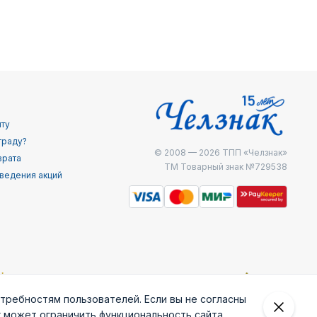
йту
граду?
© 2008 — 2026
ТПП «Челзнак»
врата
ТМ Товарный знак №729538
ведения акций
отребностям пользователей. Если вы не согласны
к может ограничить функциональность сайта.
 внешней
Железнодоржные
Министерство
МЧС России