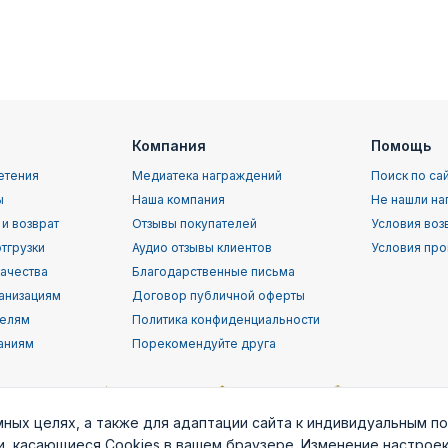
Компания
Помощь
етения
Медиатека награждений
Поиск по са
ы
Наша компания
Не нашли на
 и возврат
Отзывы покупателей
Условия воз
тгрузки
Аудио отзывы клиентов
Условия про
качества
Благодарственные письма
анизациям
Договор публичной оферты
телям
Политика конфиденциальности
аниям
Порекомендуйте друга
мных целях, а также для адаптации сайта к индивидуальным п
ки, касающиеся Cookies в вашем браузере. Изменение настрое
орской
Воздушно-
ВВС (ВКС) РФ
Пограничные
Служба