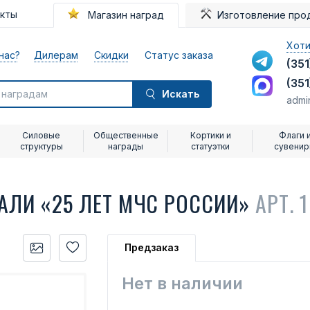
акты
Магазин наград
Изготовление про
Хоти
нас?
Дилерам
Скидки
Статус заказа
(351
(351
Искать
admi
Силовые
Общественные
Кортики и
Флаги 
структуры
награды
статуэтки
сувени
АЛИ «25 ЛЕТ МЧС РОССИИ»
АРТ. 
Предзаказ
Нет в наличии