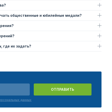
ва?
учать общественные и юбилейные медали?
ерения?
ерений?
, где их задать?
ОТПРАВИТЬ
персональных данных