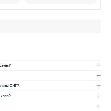
 цены?
траны СНГ?
аказа?