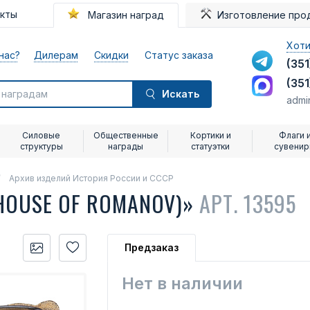
акты
Магазин наград
Изготовление про
Хоти
нас?
Дилерам
Скидки
Статус заказа
(351
(351
Искать
admi
Силовые
Общественные
Кортики и
Флаги 
структуры
награды
статуэтки
сувени
Архив изделий История России и СССР
HOUSE OF ROMANOV)»
АРТ. 13595
Предзаказ
Нет в наличии