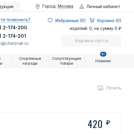
Город:
Москва
Личный кабинет
дукции
те позвонить?
Избранные (
0
)
Корзина (0)
) 2-174-200
изделий: 0, на сумму 0 ₽
) 2-174-201
Корзина пуста
n@chelznak.ru
81
и
Спортивные
Сопутствующие
Новинки
ры
награды
товары
Печать
420
₽