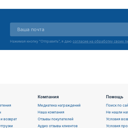
Нажимая кнопку "Отправить", я даю
согласие на обработку своих 
Компания
Помощь
етения
Медиатека награждений
Поиск по са
ы
Наша компания
Не нашли на
 и возврат
Отзывы покупателей
Условия воз
тгрузки
Аудио отзывы клиентов
Условия про