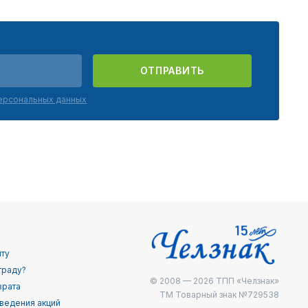
ОТПРАВИТЬ
персональных данных
йту
граду?
© 2008 — 2026
ТПП «Челзнак»
врата
ТМ Товарный знак №729538
ведения акций