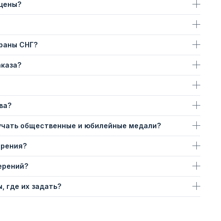
 цены?
траны СНГ?
аказа?
ва?
учать общественные и юбилейные медали?
ерения?
ерений?
, где их задать?