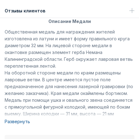
Отзывы клиентов
Описание Медали
Общественная медаль для награждения жителей
изготовлена из латуни и имеет форму правильного круга
диаметром 32 мм. На лицевой стороне медали в
окантовке размещен элемент герба Немана
Калининградской области. Герб окружает лавровая ветвь
переплетенная лентой.
На оборотной стороне медали по краям размещены
лавровые ветви. В центре имеется пустое поле
предназначенное для нанесения лазерной гравировки (по
желанию заказчика). Края медали окаймлены бортиком.
Медаль при помощи ушка и овального звена соединяется
с прямоугольной фигурной колодкой, имеющей по бокам
выемку. Ширина колодки — 31 мм, высота — 21 мм
(включая нижний выступ). Вдоль основания колодки
Развернуть
расположены лавровые ветви переплетенные лентой,
которая продолжается по бокам колодки. На внутренней