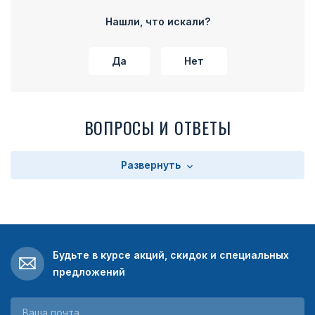
части колодки расположено прямоугольное поле с
текстом. Текст зависит от выбора заказчика. Колодка
Нашли, что искали?
имеет на оборотной стороне булавку для прикрепления
медали к одежде.
Да
Нет
ВОПРОСЫ И ОТВЕТЫ
Развернуть
Будьте в курсе акций, скидок и специальных
предложений