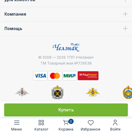
Компания
Помощь
© 2008 — 2026
ТПП «Челзнак»
ТМ Товарный знак №729538
Министерство
Генштаб ВС РФ
Военно-морской
Воздуш
обороны
флот
десантные
Купить
0
Меню
Каталог
Корзина
Избранное
Войти