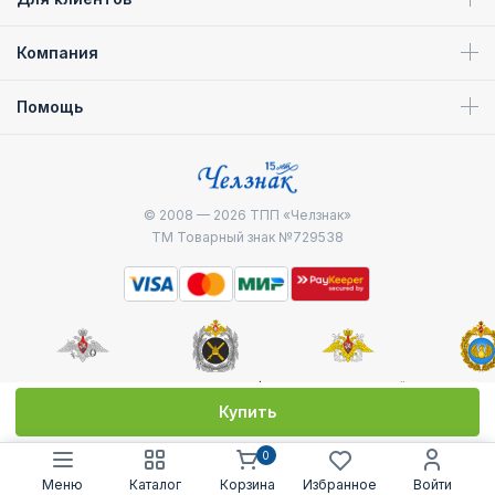
Компания
Помощь
© 2008 — 2026
ТПП «Челзнак»
ТМ Товарный знак №729538
Министерство
Генштаб ВС РФ
Военно-морской
Воздуш
обороны
флот
десантные
Купить
0
Меню
Каталог
Корзина
Избранное
Войти