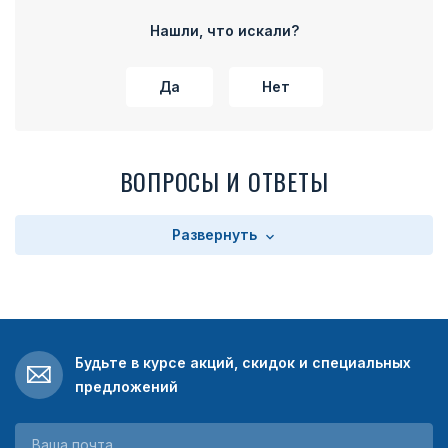
части колодки расположено прямоугольное поле с
текстом. Текст зависит от выбора заказчика. Колодка
Нашли, что искали?
имеет на оборотной стороне булавку для прикрепления
медали к одежде.
Да
Нет
ВОПРОСЫ И ОТВЕТЫ
Развернуть
Будьте в курсе акций, скидок и специальных
предложений