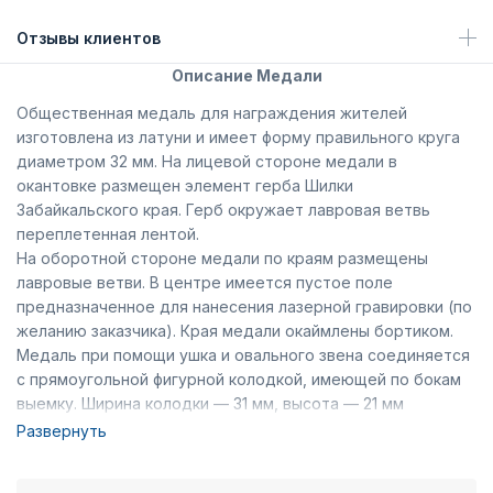
Отзывы клиентов
Описание Медали
Общественная медаль для награждения жителей
изготовлена из латуни и имеет форму правильного круга
диаметром 32 мм. На лицевой стороне медали в
окантовке размещен элемент герба Шилки
Забайкальского края. Герб окружает лавровая ветвь
переплетенная лентой.
На оборотной стороне медали по краям размещены
лавровые ветви. В центре имеется пустое поле
предназначенное для нанесения лазерной гравировки (по
желанию заказчика). Края медали окаймлены бортиком.
Медаль при помощи ушка и овального звена соединяется
с прямоугольной фигурной колодкой, имеющей по бокам
выемку. Ширина колодки — 31 мм, высота — 21 мм
(включая нижний выступ). Вдоль основания колодки
Развернуть
расположены лавровые ветви переплетенные лентой,
которая продолжается по бокам колодки. На внутренней