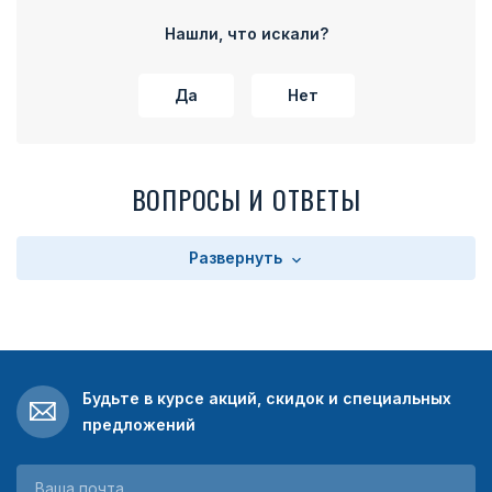
части колодки расположено прямоугольное поле с
текстом. Текст зависит от выбора заказчика. Колодка
Нашли, что искали?
имеет на оборотной стороне булавку для прикрепления
медали к одежде.
Да
Нет
ВОПРОСЫ И ОТВЕТЫ
Развернуть
Будьте в курсе акций, скидок и специальных
предложений