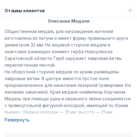
Отзывы клиентов
Описание Медали
Общественная медаль для награждения жителей
изготовлена из латуни и имеет форму правильного круга
диаметром 32 мм. На лицевой стороне медали в
окантовке размещен элемент герба Новоузенска
Саратовской области. Герб окружает лавровая ветвь
переплетенная лентой.
На оборотной стороне медали по краям размещены
лавровые ветви. В центре имеется пустое поле
предназначенное для нанесения лазерной гравировки (по
желанию заказчика). Края медали окаймлены бортиком.
Медаль при помощи ушка и овального звена соединяется
с прямоугольной фигурной колодкой, имеющей по бокам
выемку. Ширина колодки — 31 мм, высота — 21 мм
(включая нижний выступ). Вдоль основания колодки
Развернуть
расположены лавровые ветви переплетенные лентой,
которая продолжается по бокам колодки. На внутренней