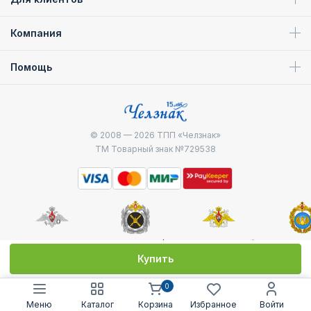
Компания
Помощь
© 2008 — 2026
ТПП «Челзнак»
ТМ Товарный знак №729538
Министерство
Генштаб ВС РФ
Военно-морской
Воздуш
обороны
флот
десантные
Купить
0
Меню
Каталог
Корзина
Избранное
Войти