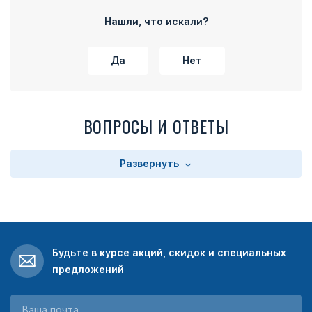
части колодки расположено прямоугольное поле с
текстом. Текст зависит от выбора заказчика. Колодка
Нашли, что искали?
имеет на оборотной стороне булавку для прикрепления
медали к одежде.
Да
Нет
ВОПРОСЫ И ОТВЕТЫ
Развернуть
Будьте в курсе акций, скидок и специальных
предложений