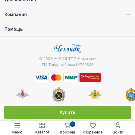
Компания
Помощь
© 2008 — 2026
ТПП «Челзнак»
ТМ Товарный знак №729538
Министерство
Генштаб ВС РФ
Военно-морской
Воздуш
обороны
флот
десантные
Купить
0
Меню
Каталог
Корзина
Избранное
Войти