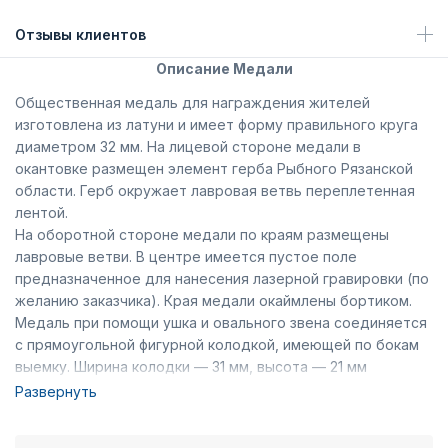
Отзывы клиентов
Описание Медали
Общественная медаль для награждения жителей
изготовлена из латуни и имеет форму правильного круга
диаметром 32 мм. На лицевой стороне медали в
окантовке размещен элемент герба Рыбного Рязанской
области. Герб окружает лавровая ветвь переплетенная
лентой.
На оборотной стороне медали по краям размещены
лавровые ветви. В центре имеется пустое поле
предназначенное для нанесения лазерной гравировки (по
желанию заказчика). Края медали окаймлены бортиком.
Медаль при помощи ушка и овального звена соединяется
с прямоугольной фигурной колодкой, имеющей по бокам
выемку. Ширина колодки — 31 мм, высота — 21 мм
(включая нижний выступ). Вдоль основания колодки
Развернуть
расположены лавровые ветви переплетенные лентой,
которая продолжается по бокам колодки. На внутренней