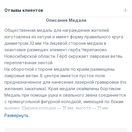
Отзывы клиентов
Описание Медали
Общественная медаль для награждения жителей
изготовлена из латуни и имеет форму правильного круга
диаметром 32 мм. На лицевой стороне медали в
окантовке размещен элемент герба Черепаново
Новосибирской области. Герб окружает лавровая ветвь
переплетенная лентой.
На оборотной стороне медали по краям размещены
лавровые ветви. В центре имеется пустое поле
предназначенное для нанесения лазерной гравировки (по
желанию заказчика). Края медали окаймлены бортиком.
Медаль при помощи ушка и овального звена соединяется
с прямоугольной фигурной колодкой, имеющей по бокам
выемку. Ширина колодки — 31 мм, высота — 21 мм
(включая нижний выступ). Вдоль основания колодки
Развернуть
расположены лавровые ветви переплетенные лентой,
которая продолжается по бокам колодки. На внутренней