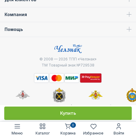
Компания
Помощь
© 2008 — 2026
ТПП «Челзнак»
ТМ Товарный знак №729538
Министерство
Генштаб ВС РФ
Военно-морской
Воздуш
обороны
флот
десантные
Купить
0
Меню
Каталог
Корзина
Избранное
Войти