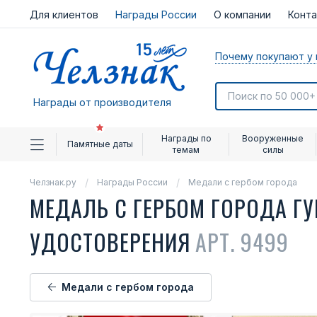
Для клиентов
Награды России
О компании
Конт
Почему покупают у 
Награды от производителя
Награды по
Вооруженные
Памятные даты
темам
силы
Челзнак.ру
Награды России
Медали с гербом города
МЕДАЛЬ С ГЕРБОМ ГОРОДА Г
УДОСТОВЕРЕНИЯ
АРТ. 9499
Медали с гербом города