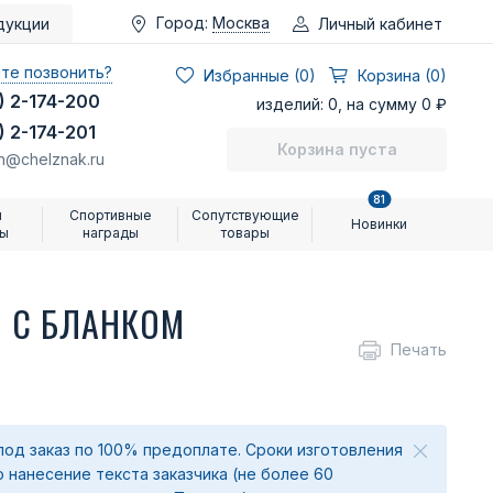
Город:
Москва
Личный кабинет
дукции
те позвонить?
Избранные (
0
)
Корзина (0)
) 2-174-200
изделий: 0, на сумму 0 ₽
) 2-174-201
Корзина пуста
n@chelznak.ru
81
и
Спортивные
Сопутствующие
Новинки
ры
награды
товары
О С БЛАНКОМ
Печать
под заказ по 100% предоплате. Сроки изготовления
о нанесение текста заказчика (не более 60