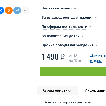
Почетные звания
За выдающиеся достижения
По сферам деятельности
За воспитание детей
Прочие поводы награждения
1 490 ₽
от 10
Другие т
до 19 шт.
и цены
Характеристики
Информаци
Основные характеристики: