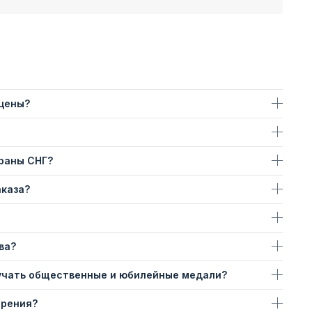
 цены?
траны СНГ?
аказа?
ва?
учать общественные и юбилейные медали?
ерения?