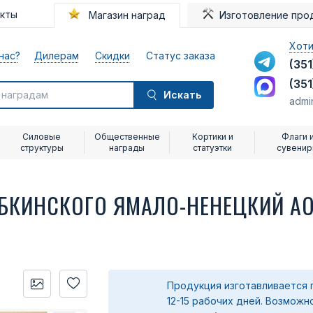
акты
Магазин наград
Изготовление про
Хоти
нас?
Дилерам
Скидки
Статус заказа
(351
(351
Искать
admi
Силовые
Общественные
Кортики и
Флаги 
структуры
награды
статуэтки
сувени
УБКИНСКОГО ЯМАЛО-НЕНЕЦКИЙ А
Продукция изготавливается 
12-15 рабочих дней. Возможн