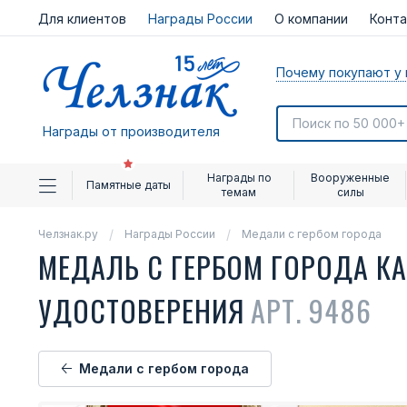
Для клиентов
Награды России
О компании
Конт
Почему покупают у 
Награды от производителя
Награды по
Вооруженные
Памятные даты
темам
силы
Челзнак.ру
Награды России
Медали с гербом города
МЕДАЛЬ С ГЕРБОМ ГОРОДА К
УДОСТОВЕРЕНИЯ
АРТ. 9486
Медали с гербом города