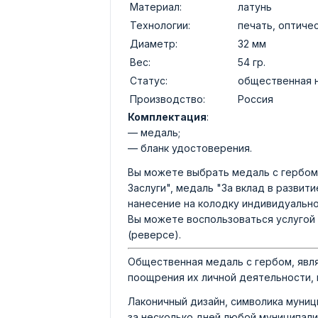
Материал:
латунь
Технологии:
печать, оптиче
Диаметр:
32 мм
Вес:
54 гр.
Статус:
общественная 
Производство:
Россия
Комплектация
:
— медаль;
— бланк удостоверения.
Вы можете выбрать медаль с гербом 
Заслуги", медаль "За вклад в развит
нанесение на колодку индивидуально
Вы можете воспользоваться услугой 
(реверсе).
Общественная медаль с гербом, явл
поощрения их личной деятельности, 
Лаконичный дизайн, символика муниц
за несколько дней любой муниципал