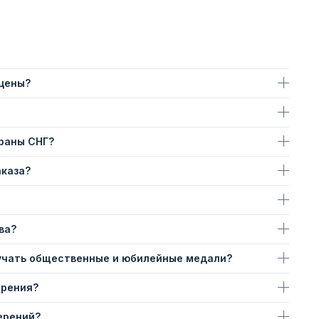
 цены?
траны СНГ?
аказа?
ва?
учать общественные и юбилейные медали?
ерения?
ерений?