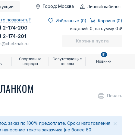
Город:
Москва
Личный кабинет
дукции
те позвонить?
Избранные (
0
)
Корзина (0)
) 2-174-200
изделий: 0, на сумму 0 ₽
) 2-174-201
Корзина пуста
n@chelznak.ru
81
и
Спортивные
Сопутствующие
Новинки
ры
награды
товары
БЛАНКОМ
Печать
под заказ по 100% предоплате. Сроки изготовления
о нанесение текста заказчика (не более 60