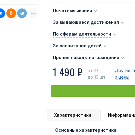
Почетные звания
За выдающиеся достижения
По сферам деятельности
За воспитание детей
Прочие поводы награждения
1 490 ₽
от 10
Другие т
до 19 шт.
и цены
Характеристики
Информаци
Основные характеристики: