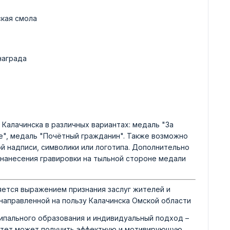
ская смола
награда
Калачинска в различных вариантах: медаль "За
ие", медаль "Почётный гражданин". Также возможно
й надписи, символики или логотипа. Дополнительно
нанесения гравировки на тыльной стороне медали
яется выражением признания заслуг жителей и
направленной на пользу Калачинска Омской области
ипального образования и индивидуальный подход –
итет может получить эффектную и мотивирующую