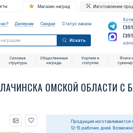
акты
Магазин наград
Изготовление про
Хоти
нас?
Дилерам
Скидки
Статус заказа
(351
(351
Искать
admi
Силовые
Общественные
Кортики и
Флаги 
структуры
награды
статуэтки
сувени
АЛАЧИНСКА ОМСКОЙ ОБЛАСТИ С 
Продукция изготавливается 
12-15 рабочих дней. Возможн