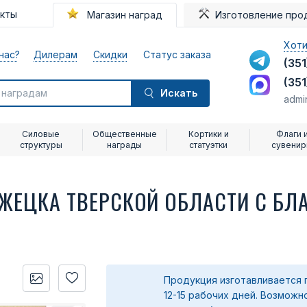
акты
Магазин наград
Изготовление про
Хоти
нас?
Дилерам
Скидки
Статус заказа
(351
(351
Искать
admi
Силовые
Общественные
Кортики и
Флаги 
структуры
награды
статуэтки
сувени
ЕЖЕЦКА ТВЕРСКОЙ ОБЛАСТИ С Б
Продукция изготавливается 
12-15 рабочих дней. Возможн