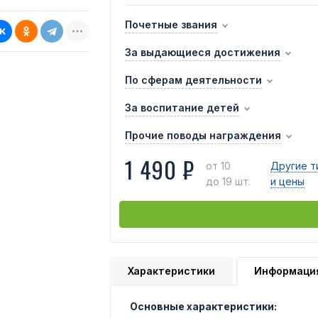
Почетные звания
За выдающиеся достижения
По сферам деятельности
За воспитание детей
Прочие поводы награждения
1 490 ₽
от 10
Другие т
до 19 шт.
и цены
Характеристики
Информаци
Основные характеристики: