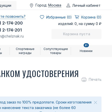
Город:
Москва
Личный кабинет
дукции
те позвонить?
Избранные (
0
)
Корзина (0)
) 2-174-200
изделий: 0, на сумму 0 ₽
) 2-174-201
Корзина пуста
n@chelznak.ru
81
и
Спортивные
Сопутствующие
Новинки
ры
награды
товары
ЛАНКОМ УДОСТОВЕРЕНИЯ
Печать
под заказ по 100% предоплате. Сроки изготовления
о нанесение текста заказчика (не более 60