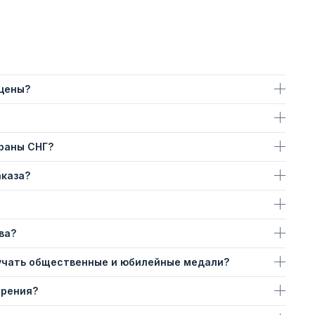
 цены?
траны СНГ?
аказа?
ва?
учать общественные и юбилейные медали?
ерения?