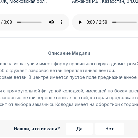
.Ф., Московская обл.,
Алжанов Р.Б., Казахстан, 04.02
Описание Медали
лена из латуни и имеет форму правильного круга диаметром 3
рб окружает лавровая ветвь переплетенная лентой.
овые ветви. В центре имеется пустое поле предназначенное 
 с прямоугольной фигурной колодкой, имеющей по бокам выем
 лавровые ветви переплетенные лентой, которая продолжается
сит от выбора заказчика. Колодка имеет на оборотной сторон
Нашли, что искали?
Да
Нет