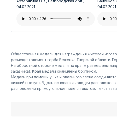
Артебякина О.В., Белгородская обл.,
Байбиков Ф
04.02.2021
04.02.2021
Общественная медаль для награждения жителей изготов
размещен элемент герба Бежецка Тверской области. Ге
На оборотной стороне медали по краям размещены лавр
заказчика). Края медали окаймлены бортиком.
Медаль при помощи ушка и овального звена соединяется
нижний выступ). Вдоль основания колодки расположены
расположено прямоугольное поле с текстом. Текст зави