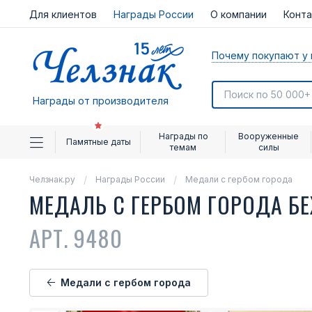
Для клиентов
Награды России
О компании
Конт
Почему покупают у 
Награды от производителя
Награды по
Вооруженные
Памятные даты
темам
силы
Челзнак.ру
Награды России
Медали с гербом города
МЕДАЛЬ С ГЕРБОМ ГОРОДА Б
АРТ. 9480
Медали с гербом города