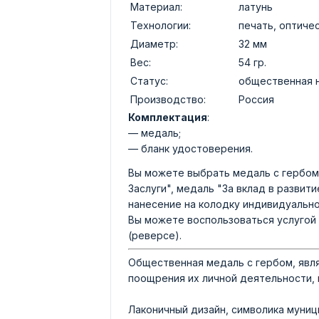
Материал:
латунь
Технологии:
печать, оптиче
Диаметр:
32 мм
Вес:
54 гр.
Статус:
общественная 
Производство:
Россия
Комплектация
:
— медаль;
— бланк удостоверения.
Вы можете выбрать медаль с гербом 
Заслуги", медаль "За вклад в развит
нанесение на колодку индивидуально
Вы можете воспользоваться услугой 
(реверсе).
Общественная медаль с гербом, явл
поощрения их личной деятельности, 
Лаконичный дизайн, символика муниц