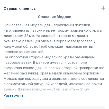
Отзывы клиентов
Описание Медали
Общественная медаль для награждения жителей
изготовлена из латуни и имеет форму правильного круга
диаметром 32 мм. На лицевой стороне медали в
окантовке размещен элемент герба Малоярославец
Калужской области. Герб окружает лавровая ветвь
переплетенная лентой.
На оборотной стороне медали по краям размещены
лавровые ветви. В центре имеется пустое поле
предназначенное для нанесения лазерной гравировки (по
желанию заказчика). Края медали окаймлены бортиком.
Медаль при помощи ушка и овального звена соединяется
с прямоугольной фигурной колодкой, имеющей по бокам
выемку. Ширина колодки — 31 мм, высота — 21 мм
(включая нижний выступ). Вдоль основания колодки
Развернуть
расположены лавровые ветви переплетенные лентой,
которая продолжается по бокам колодки. На внутренней