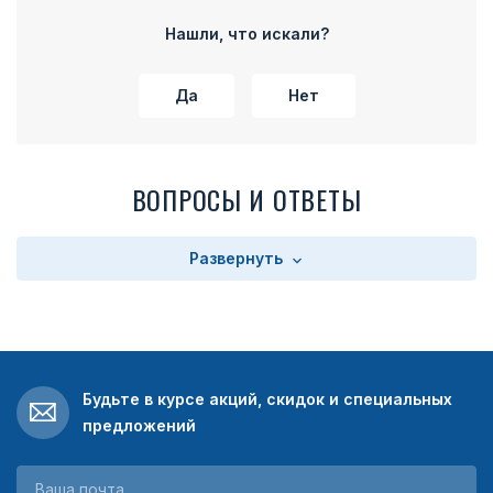
части колодки расположено прямоугольное поле с
текстом. Текст зависит от выбора заказчика. Колодка
Нашли, что искали?
имеет на оборотной стороне булавку для прикрепления
медали к одежде.
Да
Нет
ВОПРОСЫ И ОТВЕТЫ
Развернуть
Будьте в курсе акций, скидок и специальных
предложений