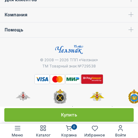
Компания
Помощь
© 2008 — 2026
ТПП «Челзнак»
ТМ Товарный знак №729538
Министерство
Генштаб ВС РФ
Военно-морской
Воздуш
обороны
флот
десантные
Купить
0
Меню
Каталог
Корзина
Избранное
Войти