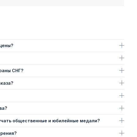
 цены?
траны СНГ?
аказа?
ва?
учать общественные и юбилейные медали?
ерения?