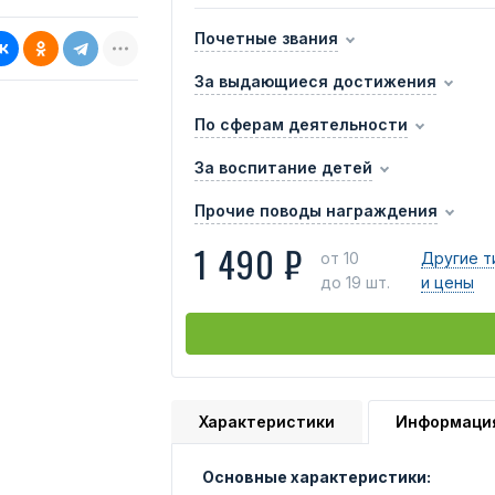
Почетные звания
За выдающиеся достижения
По сферам деятельности
За воспитание детей
Прочие поводы награждения
1 490 ₽
от 10
Другие т
до 19 шт.
и цены
Характеристики
Информаци
Основные характеристики: