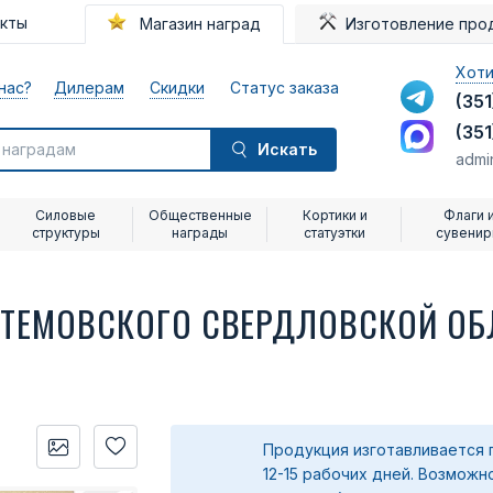
акты
Магазин наград
Изготовление про
Хоти
нас?
Дилерам
Скидки
Статус заказа
(351
(351
Искать
admi
Силовые
Общественные
Кортики и
Флаги 
структуры
награды
статуэтки
сувени
РТЕМОВСКОГО СВЕРДЛОВСКОЙ ОБ
Продукция изготавливается 
12-15 рабочих дней. Возможн