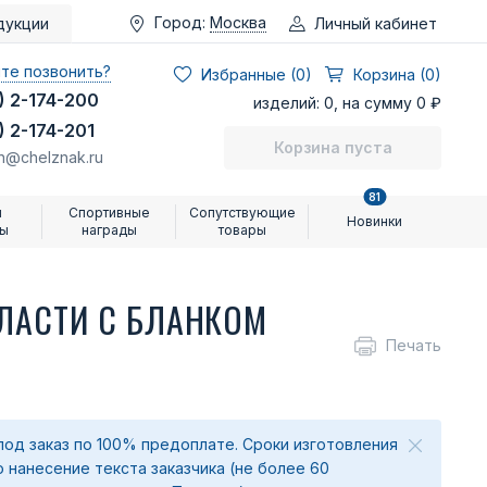
Город:
Москва
Личный кабинет
дукции
те позвонить?
Избранные (
0
)
Корзина (0)
) 2-174-200
изделий: 0, на сумму 0 ₽
) 2-174-201
Корзина пуста
n@chelznak.ru
81
и
Спортивные
Сопутствующие
Новинки
ры
награды
товары
ЛАСТИ С БЛАНКОМ
Печать
под заказ по 100% предоплате. Сроки изготовления
о нанесение текста заказчика (не более 60