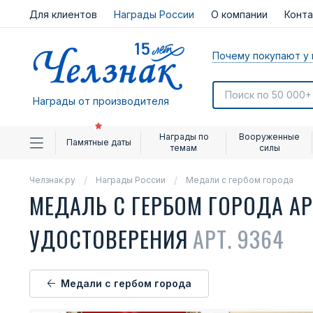
Для клиентов
Награды России
О компании
Конт
Почему покупают у 
Награды от производителя
Награды по
Вооруженные
Памятные даты
темам
силы
Челзнак.ру
Награды России
Медали с гербом города
МЕДАЛЬ С ГЕРБОМ ГОРОДА А
УДОСТОВЕРЕНИЯ
АРТ. 9364
Медали с гербом города