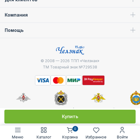
Компания
Помощь
© 2008 — 2026
ТПП «Челзнак»
ТМ Товарный знак №729538
Министерство
Генштаб ВС РФ
Военно-морской
Воздуш
обороны
флот
десантные
Купить
0
Меню
Каталог
Корзина
Избранное
Войти