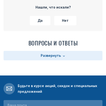
части колодки расположено прямоугольное поле с
текстом. Текст зависит от выбора заказчика. Колодка
Нашли, что искали?
имеет на оборотной стороне булавку для прикрепления
медали к одежде.
Да
Нет
ВОПРОСЫ И ОТВЕТЫ
Развернуть
Будьте в курсе акций, скидок и специальных
предложений