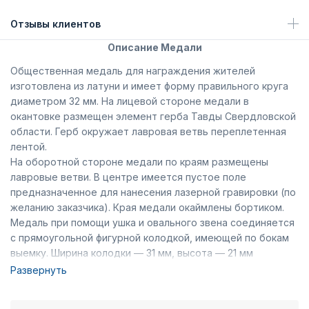
Отзывы клиентов
Описание Медали
Общественная медаль для награждения жителей
изготовлена из латуни и имеет форму правильного круга
диаметром 32 мм. На лицевой стороне медали в
окантовке размещен элемент герба Тавды Свердловской
области. Герб окружает лавровая ветвь переплетенная
лентой.
На оборотной стороне медали по краям размещены
лавровые ветви. В центре имеется пустое поле
предназначенное для нанесения лазерной гравировки (по
желанию заказчика). Края медали окаймлены бортиком.
Медаль при помощи ушка и овального звена соединяется
с прямоугольной фигурной колодкой, имеющей по бокам
выемку. Ширина колодки — 31 мм, высота — 21 мм
(включая нижний выступ). Вдоль основания колодки
Развернуть
расположены лавровые ветви переплетенные лентой,
которая продолжается по бокам колодки. На внутренней