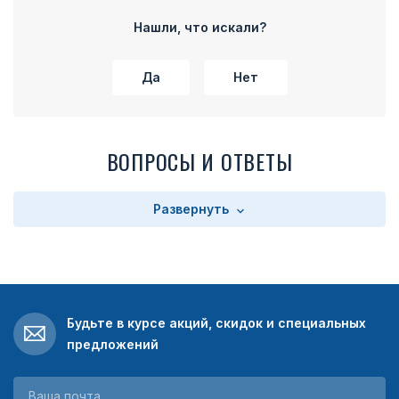
части колодки расположено прямоугольное поле с
текстом. Текст зависит от выбора заказчика. Колодка
Нашли, что искали?
имеет на оборотной стороне булавку для прикрепления
медали к одежде.
Да
Нет
ВОПРОСЫ И ОТВЕТЫ
Развернуть
Будьте в курсе акций, скидок и специальных
предложений