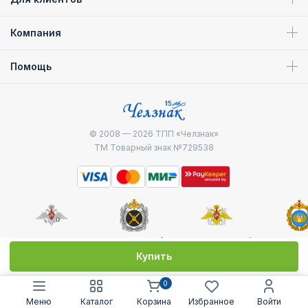
Компания
Помощь
© 2008 — 2026
ТПП «Челзнак»
ТМ Товарный знак №729538
Министерство
Генштаб ВС РФ
Военно-морской
Воздуш
обороны
флот
десантные
Купить
0
Меню
Каталог
Корзина
Избранное
Войти