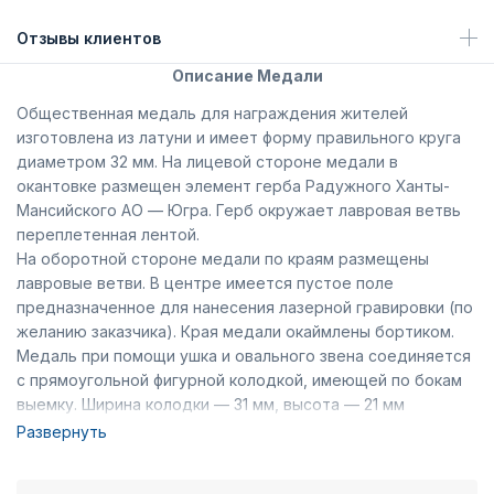
Отзывы клиентов
Описание Медали
Общественная медаль для награждения жителей
изготовлена из латуни и имеет форму правильного круга
диаметром 32 мм. На лицевой стороне медали в
окантовке размещен элемент герба Радужного Ханты-
Мансийского АО — Югра. Герб окружает лавровая ветвь
переплетенная лентой.
На оборотной стороне медали по краям размещены
лавровые ветви. В центре имеется пустое поле
предназначенное для нанесения лазерной гравировки (по
желанию заказчика). Края медали окаймлены бортиком.
Медаль при помощи ушка и овального звена соединяется
с прямоугольной фигурной колодкой, имеющей по бокам
выемку. Ширина колодки — 31 мм, высота — 21 мм
(включая нижний выступ). Вдоль основания колодки
Развернуть
расположены лавровые ветви переплетенные лентой,
которая продолжается по бокам колодки. На внутренней