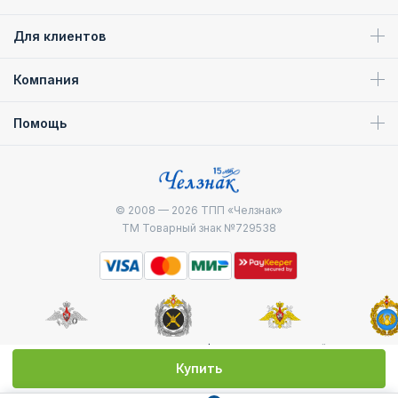
Для клиентов
Компания
Помощь
© 2008 — 2026
ТПП «Челзнак»
ТМ Товарный знак №729538
Министерство
Генштаб ВС РФ
Военно-морской
Воздуш
обороны
флот
десантные
Купить