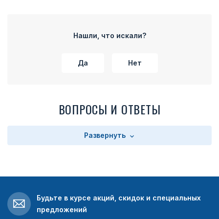
расположены лавровые ветви переплетенные лентой,
которая продолжается по бокам колодки. На внутренней
части колодки расположено прямоугольное поле с
текстом. Текст зависит от выбора заказчика. Колодка
Нашли, что искали?
имеет на оборотной стороне булавку для прикрепления
медали к одежде.
Да
Нет
ВОПРОСЫ И ОТВЕТЫ
Развернуть
Будьте в курсе акций, скидок и специальных
предложений