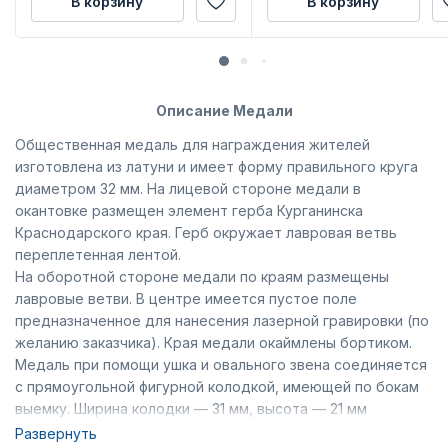
В корзину
В корзину
Описание Медали
Общественная медаль для награждения жителей
изготовлена из латуни и имеет форму правильного круга
диаметром 32 мм. На лицевой стороне медали в
окантовке размещен элемент герба Курганинска
Краснодарского края. Герб окружает лавровая ветвь
переплетенная лентой.
На оборотной стороне медали по краям размещены
лавровые ветви. В центре имеется пустое поле
предназначенное для нанесения лазерной гравировки (по
желанию заказчика). Края медали окаймлены бортиком.
Медаль при помощи ушка и овального звена соединяется
с прямоугольной фигурной колодкой, имеющей по бокам
выемку. Ширина колодки — 31 мм, высота — 21 мм
(включая нижний выступ). Вдоль основания колодки
Развернуть