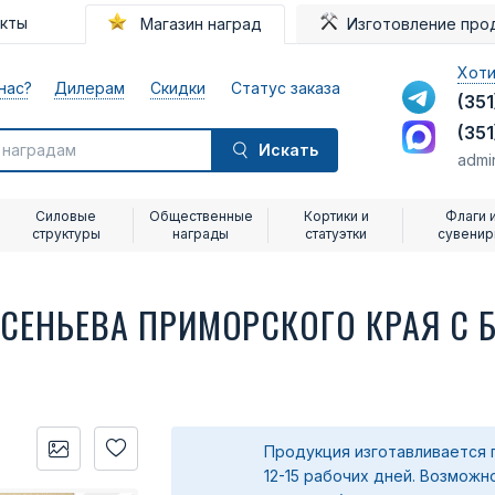
акты
Магазин наград
Изготовление про
Хоти
нас?
Дилерам
Скидки
Статус заказа
(351
(351
Искать
admi
Силовые
Общественные
Кортики и
Флаги 
структуры
награды
статуэтки
сувени
РСЕНЬЕВА ПРИМОРСКОГО КРАЯ С
Продукция изготавливается 
12-15 рабочих дней. Возможн