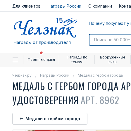
Для клиентов
Награды России
О компании
Конт
Почему покупают у 
Награды от производителя
Награды по
Вооруженные
Памятные даты
темам
силы
Челзнак.ру
Награды России
Медали с гербом города
МЕДАЛЬ С ГЕРБОМ ГОРОДА А
УДОСТОВЕРЕНИЯ
АРТ. 8962
Медали с гербом города