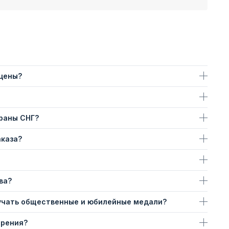
 цены?
траны СНГ?
аказа?
ва?
учать общественные и юбилейные медали?
ерения?