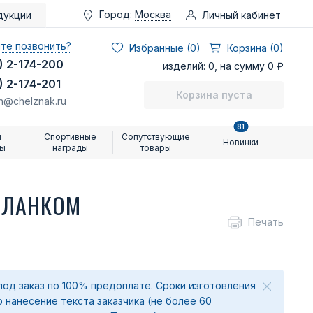
Город:
Москва
Личный кабинет
дукции
те позвонить?
Избранные (
0
)
Корзина (0)
) 2-174-200
изделий: 0, на сумму 0 ₽
) 2-174-201
Корзина пуста
n@chelznak.ru
81
и
Спортивные
Сопутствующие
Новинки
ры
награды
товары
 БЛАНКОМ
Печать
под заказ по 100% предоплате. Сроки изготовления
о нанесение текста заказчика (не более 60