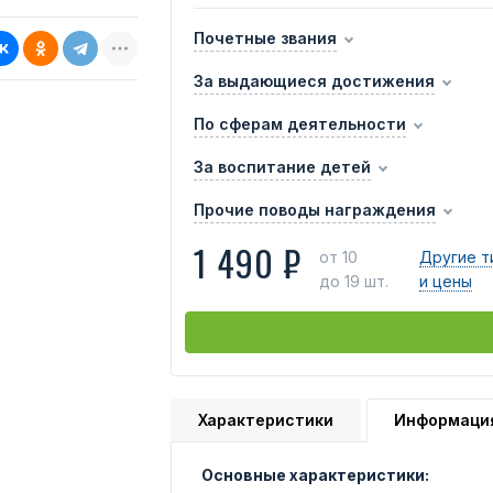
Почетные звания
За выдающиеся достижения
По сферам деятельности
За воспитание детей
Прочие поводы награждения
1 490 ₽
от 10
Другие т
до 19 шт.
и цены
Характеристики
Информаци
Основные характеристики: