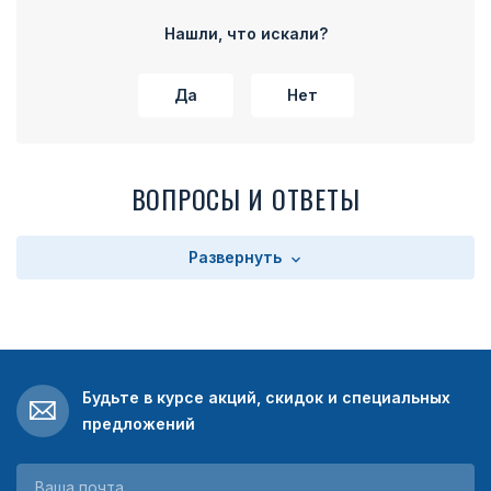
части колодки расположено прямоугольное поле с
текстом. Текст зависит от выбора заказчика. Колодка
Нашли, что искали?
имеет на оборотной стороне булавку для прикрепления
медали к одежде.
Да
Нет
ВОПРОСЫ И ОТВЕТЫ
Развернуть
Будьте в курсе акций, скидок и специальных
предложений