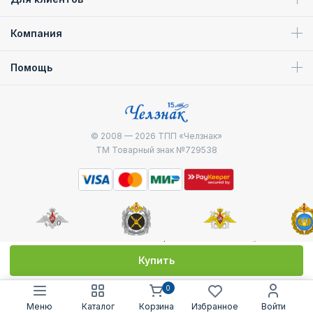
Компания
Помощь
© 2008 — 2026
ТПП «Челзнак»
ТМ Товарный знак №729538
Министерство
Генштаб ВС РФ
Военно-морской
Воздуш
обороны
флот
десантные
Купить
0
Меню
Каталог
Корзина
Избранное
Войти