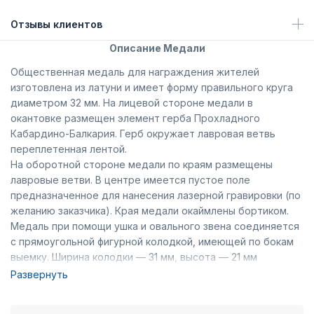
Отзывы клиентов
Описание Медали
Общественная медаль для награждения жителей
изготовлена из латуни и имеет форму правильного круга
диаметром 32 мм. На лицевой стороне медали в
окантовке размещен элемент герба Прохладного
Кабардино-Балкария. Герб окружает лавровая ветвь
переплетенная лентой.
На оборотной стороне медали по краям размещены
лавровые ветви. В центре имеется пустое поле
предназначенное для нанесения лазерной гравировки (по
желанию заказчика). Края медали окаймлены бортиком.
Медаль при помощи ушка и овального звена соединяется
с прямоугольной фигурной колодкой, имеющей по бокам
выемку. Ширина колодки — 31 мм, высота — 21 мм
(включая нижний выступ). Вдоль основания колодки
Развернуть
расположены лавровые ветви переплетенные лентой,
которая продолжается по бокам колодки. На внутренней