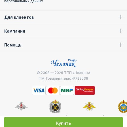
персональных данных
Для клиентов
Компания
Помощь
© 2008 — 2026
ТПП «Челзнак»
ТМ Товарный знак №729538
Министерство
Генштаб ВС РФ
Военно-морской
Воздуш
обороны
флот
десантные
Купить