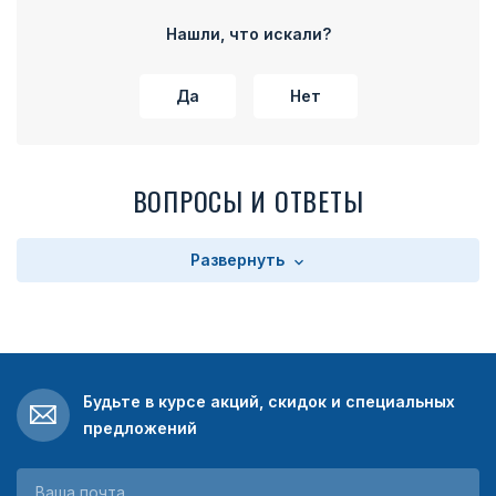
части колодки расположено прямоугольное поле с
текстом. Текст зависит от выбора заказчика. Колодка
Нашли, что искали?
имеет на оборотной стороне булавку для прикрепления
медали к одежде.
Да
Нет
ВОПРОСЫ И ОТВЕТЫ
Развернуть
Будьте в курсе акций, скидок и специальных
предложений