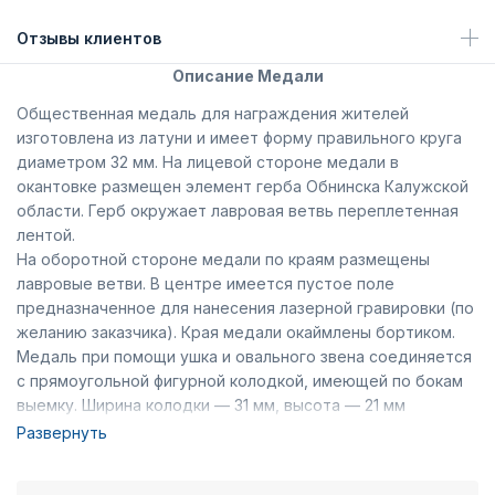
Отзывы клиентов
Описание Медали
Общественная медаль для награждения жителей
изготовлена из латуни и имеет форму правильного круга
диаметром 32 мм. На лицевой стороне медали в
окантовке размещен элемент герба Обнинска Калужской
области. Герб окружает лавровая ветвь переплетенная
лентой.
На оборотной стороне медали по краям размещены
лавровые ветви. В центре имеется пустое поле
предназначенное для нанесения лазерной гравировки (по
желанию заказчика). Края медали окаймлены бортиком.
Медаль при помощи ушка и овального звена соединяется
с прямоугольной фигурной колодкой, имеющей по бокам
выемку. Ширина колодки — 31 мм, высота — 21 мм
(включая нижний выступ). Вдоль основания колодки
Развернуть
расположены лавровые ветви переплетенные лентой,
которая продолжается по бокам колодки. На внутренней