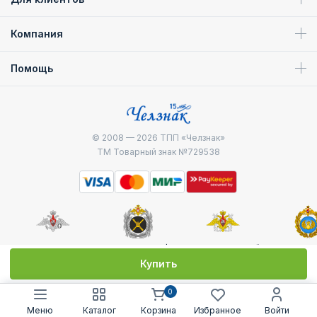
Компания
Помощь
© 2008 — 2026
ТПП «Челзнак»
ТМ Товарный знак №729538
Министерство
Генштаб ВС РФ
Военно-морской
Воздуш
обороны
флот
десантные
Купить
0
Меню
Каталог
Корзина
Избранное
Войти