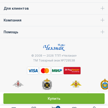
Для клиентов
Компания
Помощь
© 2008 — 2026
ТПП «Челзнак»
ТМ Товарный знак №729538
Министерство
Генштаб ВС РФ
Военно-морской
Воздуш
обороны
флот
десантные
Купить