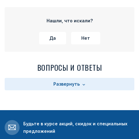
которая продолжается по бокам колодки. На внутренней
части колодки расположено прямоугольное поле с
текстом. Текст зависит от выбора заказчика. Колодка
Нашли, что искали?
имеет на оборотной стороне булавку для прикрепления
медали к одежде.
Да
Нет
ВОПРОСЫ И ОТВЕТЫ
Развернуть
Будьте в курсе акций, скидок и специальных
предложений