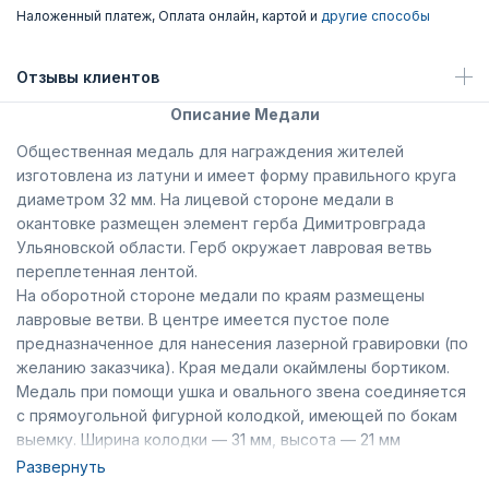
Наложенный платеж, Оплата онлайн, картой и
другие способы
Отзывы клиентов
Описание Медали
Общественная медаль для награждения жителей
изготовлена из латуни и имеет форму правильного круга
диаметром 32 мм. На лицевой стороне медали в
окантовке размещен элемент герба Димитровграда
Ульяновской области. Герб окружает лавровая ветвь
переплетенная лентой.
На оборотной стороне медали по краям размещены
лавровые ветви. В центре имеется пустое поле
предназначенное для нанесения лазерной гравировки (по
желанию заказчика). Края медали окаймлены бортиком.
Медаль при помощи ушка и овального звена соединяется
с прямоугольной фигурной колодкой, имеющей по бокам
выемку. Ширина колодки — 31 мм, высота — 21 мм
(включая нижний выступ). Вдоль основания колодки
Развернуть
расположены лавровые ветви переплетенные лентой,