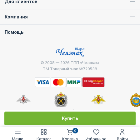
Для клиентов
Компания
Помощь
© 2008 — 2026
ТПП «Челзнак»
ТМ Товарный знак №729538
Министерство
Генштаб ВС РФ
Военно-морской
Воздуш
обороны
флот
десантные
Купить
0
Меню
Каталог
Корзина
Избранное
Войти