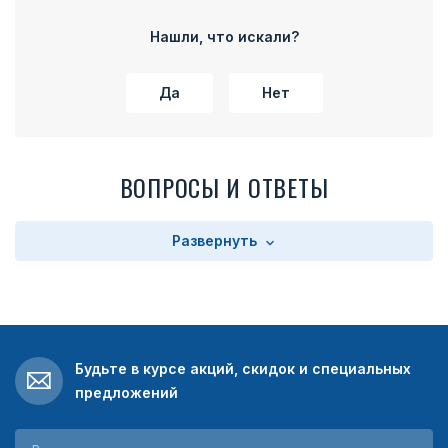
части колодки расположено прямоугольное поле с
текстом. Текст зависит от выбора заказчика. Колодка
Нашли, что искали?
имеет на оборотной стороне булавку для прикрепления
медали к одежде.
Да
Нет
ВОПРОСЫ И ОТВЕТЫ
Развернуть
Будьте в курсе акций, скидок и специальных
предложений