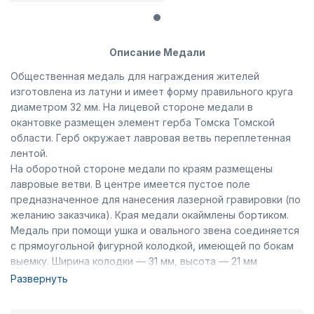
Описание Медали
Общественная медаль для награждения жителей
изготовлена из латуни и имеет форму правильного круга
диаметром 32 мм. На лицевой стороне медали в
окантовке размещен элемент герба Томска Томской
области. Герб окружает лавровая ветвь переплетенная
лентой.
На оборотной стороне медали по краям размещены
лавровые ветви. В центре имеется пустое поле
предназначенное для нанесения лазерной гравировки (по
желанию заказчика). Края медали окаймлены бортиком.
Медаль при помощи ушка и овального звена соединяется
с прямоугольной фигурной колодкой, имеющей по бокам
выемку. Ширина колодки — 31 мм, высота — 21 мм
(включая нижний выступ). Вдоль основания колодки
Развернуть
расположены лавровые ветви переплетенные лентой,
которая продолжается по бокам колодки. На внутренней