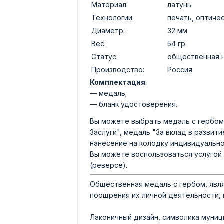
Материал:
латунь
Технологии:
печать, оптиче
Диаметр:
32 мм
Вес:
54 гр.
Статус:
общественная 
Производство:
Россия
Комплектация
:
— медаль;
— бланк удостоверения.
Вы можете выбрать медаль с гербом 
Заслуги", медаль "За вклад в развит
нанесение на колодку индивидуально
Вы можете воспользоваться услугой 
(реверсе).
Общественная медаль с гербом, явл
поощрения их личной деятельности, 
Лаконичный дизайн, символика муниц