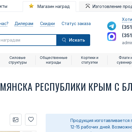
акты
Магазин наград
Изготовление про
Хоти
нас?
Дилерам
Скидки
Статус заказа
(351
(351
Искать
admi
Силовые
Общественные
Кортики и
Флаги 
структуры
награды
статуэтки
сувени
РМЯНСКА РЕСПУБЛИКИ КРЫМ С Б
Продукция изготавливается 
12-15 рабочих дней. Возможн