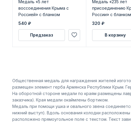
Медаль «5 лет
Медаль «235 лет
воссоединения Крыма с
присоединению Кр
Россией» с бланком
России» с бланком
удостоверения
удостоверения
540
₽
320
₽
Предзаказ
В корзину
Общественная медаль для награждения жителей изготов
размещен элемент герба Армянска Республики Крым. Ге
На оборотной стороне медали по краям размещены лавр
заказчика). Края медали окаймлены бортиком.
Медаль при помощи ушка и овального звена соединяется
нижний выступ). Вдоль основания колодки расположены
расположено прямоугольное поле с текстом. Текст зави