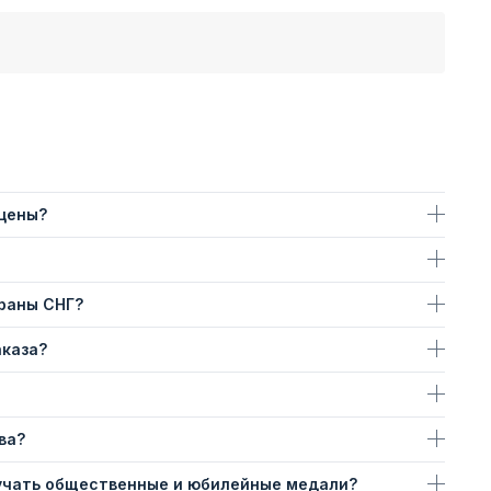
 цены?
траны СНГ?
аказа?
ва?
учать общественные и юбилейные медали?