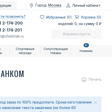
Город:
Москва
Личный кабинет
дукции
те позвонить?
Избранные (
0
)
Корзина (0)
) 2-174-200
изделий: 0, на сумму 0 ₽
) 2-174-201
Корзина пуста
n@chelznak.ru
81
и
Спортивные
Сопутствующие
Новинки
ры
награды
товары
ЛАНКОМ
Печать
под заказ по 100% предоплате. Сроки изготовления
о нанесение текста заказчика (не более 60