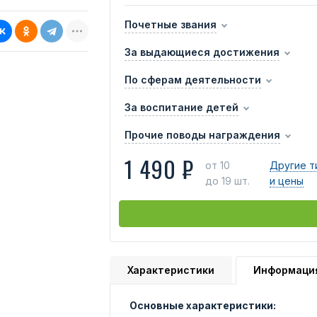
Почетные звания
За выдающиеся достижения
По сферам деятельности
За воспитание детей
Прочие поводы награждения
1 490 ₽
от 10
Другие т
до 19 шт.
и цены
Характеристики
Информаци
Основные характеристики: