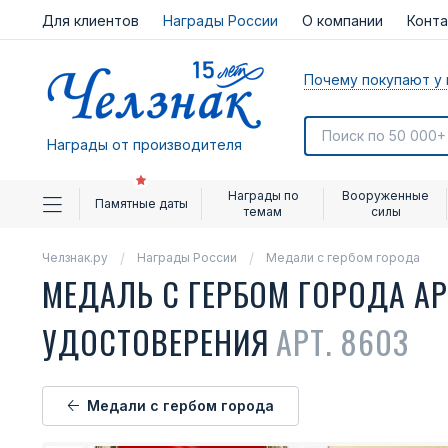
Для клиентов
Награды России
О компании
Конт
Почему покупают у 
Награды от производителя
Награды по
Вооруженные
Памятные даты
темам
силы
Челзнак.ру
Награды России
Медали с гербом города
МЕДАЛЬ С ГЕРБОМ ГОРОДА А
УДОСТОВЕРЕНИЯ
АРТ. 8603
Медали с гербом города