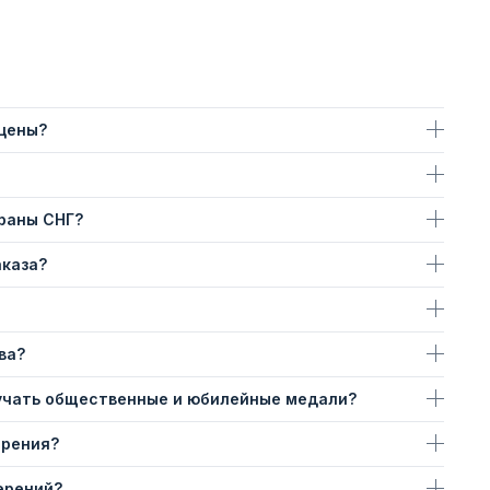
 цены?
траны СНГ?
аказа?
ва?
учать общественные и юбилейные медали?
ерения?
ерений?