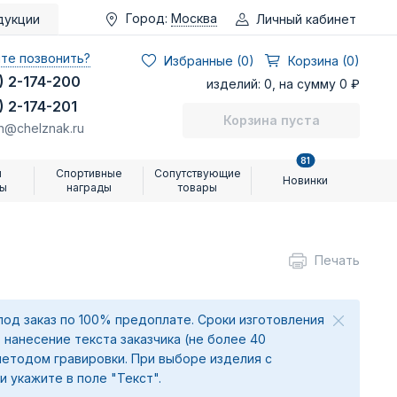
Город:
Москва
Личный кабинет
дукции
те позвонить?
Избранные (
0
)
Корзина (0)
) 2-174-200
изделий: 0, на сумму 0 ₽
) 2-174-201
Корзина пуста
n@chelznak.ru
81
и
Спортивные
Сопутствующие
Новинки
ры
награды
товары
Печать
под заказ по 100% предоплате. Сроки изготовления
 нанесение текста заказчика (не более 40
методом гравировки. При выборе изделия с
и укажите в поле "Текст".