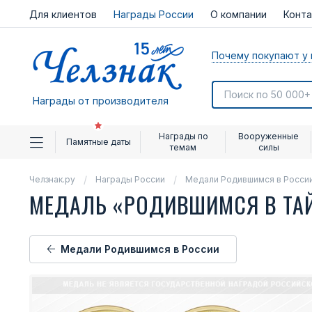
Для клиентов
Награды России
О компании
Конт
Почему покупают у 
Награды от производителя
Награды по
Вооруженные
Памятные даты
темам
силы
Челзнак.ру
Награды России
Медали Родившимся в Росси
МЕДАЛЬ «РОДИВШИМСЯ В ТА
Медали Родившимся в России