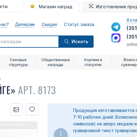
акты
Магазин наград
Изготовление про
Хоти
нас?
Дилерам
Скидки
Статус заказа
(351
(351
Искать
admi
Силовые
Общественные
Кортики и
Флаги 
структуры
награды
статуэтки
сувени
и
ЙГЕ»
АРТ. 8173
Продукция изготавливается 
7-10 рабочих дней. Возможно
символов) на аверс медали 
гравировкой текст гравировк