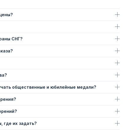
 цены?
траны СНГ?
аказа?
ва?
учать общественные и юбилейные медали?
ерения?
ерений?
, где их задать?