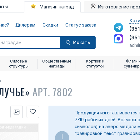
акты
Магазин наград
Изготовление про
Хоти
нас?
Дилерам
Скидки
Статус заказа
(351
(351
Искать
admi
Силовые
Общественные
Кортики и
Флаги 
структуры
награды
статуэтки
сувени
и
ЛУЧЬЕ»
АРТ. 7802
Продукция изготавливается 
7-10 рабочих дней. Возможно
символов) на аверс медали 
гравировкой текст гравировк