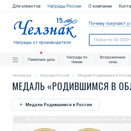
Для клиентов
Награды России
О компании
Конт
Почему покупают у 
Награды от производителя
Награды по
Вооруженные
Памятные даты
темам
силы
Челзнак.ру
Награды России
Медали Родившимся в Росси
МЕДАЛЬ «РОДИВШИМСЯ В ОБ
Медали Родившимся в России