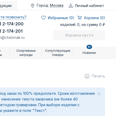
Город:
Москва
Личный кабинет
дукции
те позвонить?
Избранные (
0
)
Корзина (0)
) 2-174-200
изделий: 0, на сумму 0 ₽
) 2-174-201
Корзина пуста
n@chelznak.ru
81
и
Спортивные
Сопутствующие
Новинки
ры
награды
товары
Печать
под заказ по 100% предоплате. Сроки изготовления
 нанесение текста заказчика (не более 40
методом гравировки. При выборе изделия с
и укажите в поле "Текст".