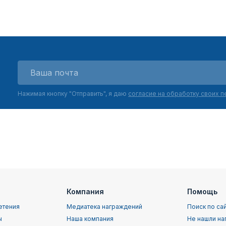
Нажимая кнопку "Отправить", я даю
согласие на обработку своих 
Компания
Помощь
етения
Медиатека награждений
Поиск по са
ы
Наша компания
Не нашли на