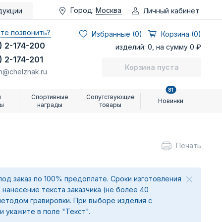
Город:
Москва
Личный кабинет
дукции
те позвонить?
Избранные (
0
)
Корзина (0)
) 2-174-200
изделий: 0, на сумму 0 ₽
) 2-174-201
Корзина пуста
n@chelznak.ru
81
и
Спортивные
Сопутствующие
Новинки
ры
награды
товары
Печать
под заказ по 100% предоплате. Сроки изготовления
 нанесение текста заказчика (не более 40
методом гравировки. При выборе изделия с
и укажите в поле "Текст".