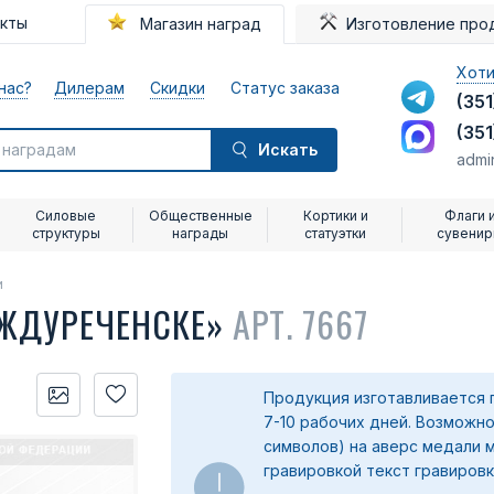
акты
Магазин наград
Изготовление про
Хоти
нас?
Дилерам
Скидки
Статус заказа
(351
(351
Искать
admi
Силовые
Общественные
Кортики и
Флаги 
структуры
награды
статуэтки
сувени
и
ЖДУРЕЧЕНСКЕ»
АРТ. 7667
Продукция изготавливается 
7-10 рабочих дней. Возможно
символов) на аверс медали 
гравировкой текст гравировк