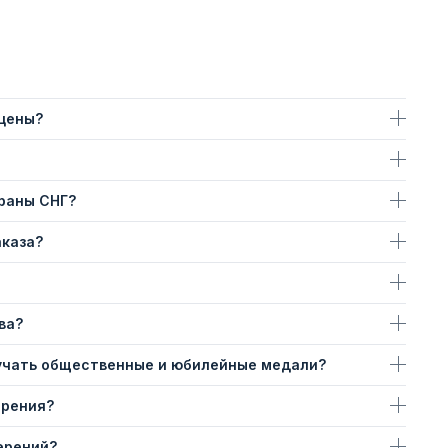
 цены?
траны СНГ?
аказа?
ва?
учать общественные и юбилейные медали?
ерения?
ерений?