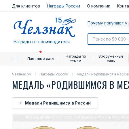
Для клиентов
Награды России
О компании
Конт
Почему покупают у 
Награды от производителя
Награды по
Вооруженные
Памятные даты
темам
силы
Челзнак.ру
Награды России
Медали Родившимся в Росси
МЕДАЛЬ «РОДИВШИМСЯ В МЕ
Медали Родившимся в России