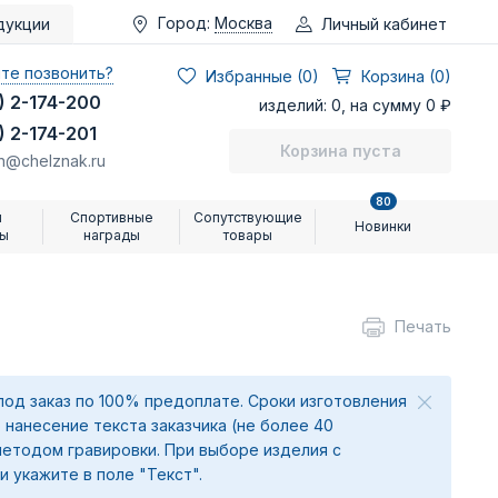
Город:
Москва
Личный кабинет
дукции
те позвонить?
Избранные (
0
)
Корзина (0)
) 2-174-200
изделий: 0, на сумму 0 ₽
) 2-174-201
Корзина пуста
n@chelznak.ru
80
и
Спортивные
Сопутствующие
Новинки
ры
награды
товары
Печать
под заказ по 100% предоплате. Сроки изготовления
 нанесение текста заказчика (не более 40
методом гравировки. При выборе изделия с
и укажите в поле "Текст".