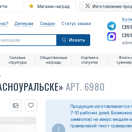
акты
Магазин наград
Изготовление про
Хоти
нас?
Дилерам
Скидки
Статус заказа
(351
(351
Искать
admi
Силовые
Общественные
Кортики и
Флаги 
структуры
награды
статуэтки
сувени
и
АСНОУРАЛЬСКЕ»
АРТ. 6980
Продукция изготавливается 
7-10 рабочих дней. Возможно
символов) на аверс медали 
гравировкой текст гравировк