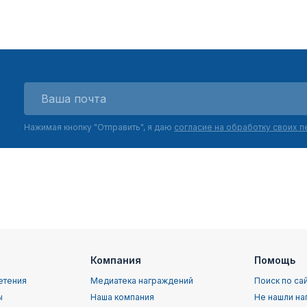
Нажимая кнопку "Отправить", я даю
согласие на обработку своих 
Компания
Помощь
етения
Медиатека награждений
Поиск по са
ы
Наша компания
Не нашли на