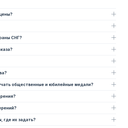
 цены?
траны СНГ?
аказа?
ва?
учать общественные и юбилейные медали?
ерения?
ерений?
, где их задать?