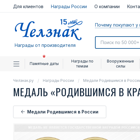
Для клиентов
Награды России
О компании
Конт
Почему покупают у 
Награды от производителя
Награды по
Вооруженные
Памятные даты
темам
силы
Челзнак.ру
Награды России
Медали Родившимся в Росси
МЕДАЛЬ «РОДИВШИМСЯ В КР
Медали Родившимся в России