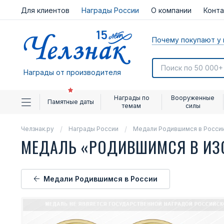
Для клиентов
Награды России
О компании
Конт
Почему покупают у 
Награды от производителя
Награды по
Вооруженные
Памятные даты
темам
силы
Челзнак.ру
Награды России
Медали Родившимся в Росси
МЕДАЛЬ «РОДИВШИМСЯ В И
Медали Родившимся в России