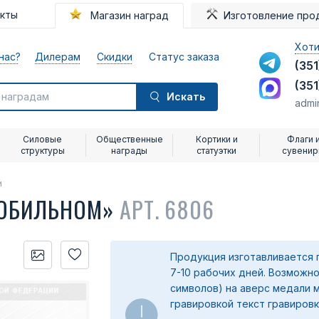
акты
Магазин наград
Изготовление про
Хоти
нас?
Дилерам
Скидки
Статус заказа
(351
(351
Искать
admi
Силовые
Общественные
Кортики и
Флаги 
структуры
награды
статуэтки
сувени
и
ЗОБИЛЬНОМ»
АРТ. 6806
Продукция изготавливается 
7-10 рабочих дней. Возможно
символов) на аверс медали 
гравировкой текст гравировк