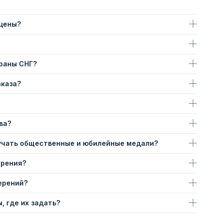
 цены?
траны СНГ?
аказа?
ва?
учать общественные и юбилейные медали?
ерения?
ерений?
, где их задать?