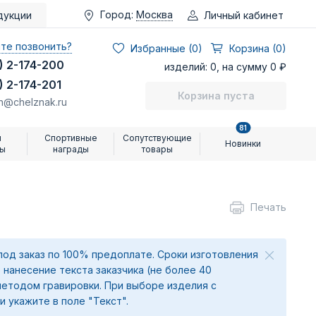
Город:
Москва
Личный кабинет
дукции
те позвонить?
Избранные (
0
)
Корзина (0)
) 2-174-200
изделий: 0, на сумму 0 ₽
) 2-174-201
Корзина пуста
n@chelznak.ru
81
и
Спортивные
Сопутствующие
Новинки
ры
награды
товары
Печать
под заказ по 100% предоплате. Сроки изготовления
 нанесение текста заказчика (не более 40
методом гравировки. При выборе изделия с
и укажите в поле "Текст".