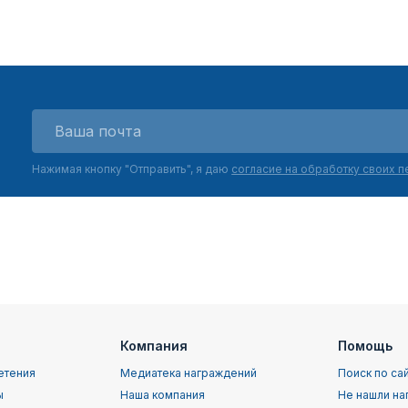
Нажимая кнопку "Отправить", я даю
согласие на обработку своих 
Компания
Помощь
етения
Медиатека награждений
Поиск по са
ы
Наша компания
Не нашли на