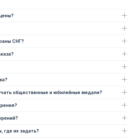
 цены?
траны СНГ?
аказа?
ва?
учать общественные и юбилейные медали?
ерения?
ерений?
, где их задать?