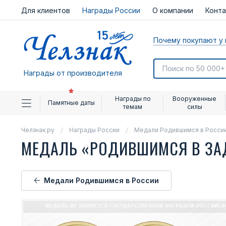
Для клиентов
Награды России
О компании
Конт
Почему покупают у 
Награды от производителя
Награды по
Вооруженные
Памятные даты
темам
силы
Челзнак.ру
Награды России
Медали Родившимся в Росси
МЕДАЛЬ «РОДИВШИМСЯ В З
Медали Родившимся в России