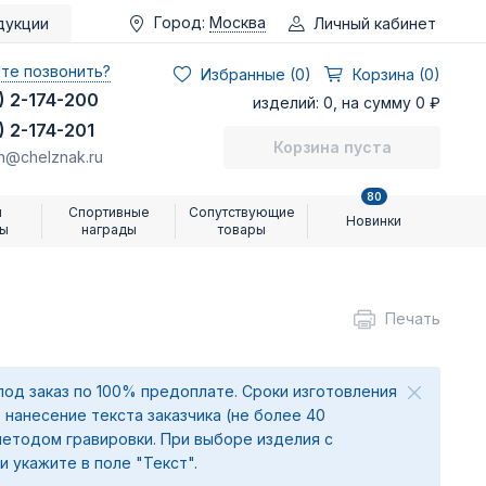
Город:
Москва
Личный кабинет
дукции
те позвонить?
Избранные (
0
)
Корзина (0)
) 2-174-200
изделий: 0, на сумму 0 ₽
) 2-174-201
Корзина пуста
n@chelznak.ru
80
и
Спортивные
Сопутствующие
Новинки
ры
награды
товары
Печать
под заказ по 100% предоплате. Сроки изготовления
 нанесение текста заказчика (не более 40
методом гравировки. При выборе изделия с
и укажите в поле "Текст".