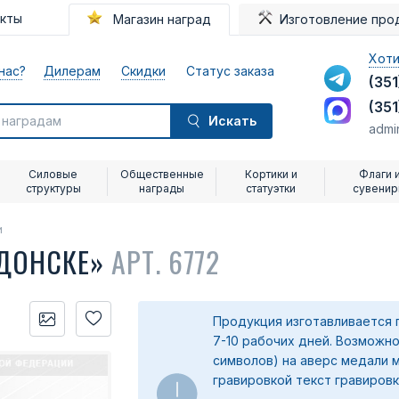
акты
Магазин наград
Изготовление про
Хоти
нас?
Дилерам
Скидки
Статус заказа
(351
(351
Искать
admi
Силовые
Общественные
Кортики и
Флаги 
структуры
награды
статуэтки
сувени
и
АДОНСКЕ»
АРТ. 6772
Продукция изготавливается 
7-10 рабочих дней. Возможно
символов) на аверс медали 
гравировкой текст гравировк