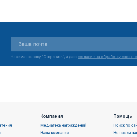
Нажимая кнопку "Отправить", я даю
согласие на обработку своих 
Компания
Помощь
етения
Медиатека награждений
Поиск по са
ы
Наша компания
Не нашли на