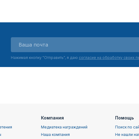
Нажимая кнопку "Отправить", я даю
согласие на обработку своих 
Компания
Помощь
етения
Медиатека награждений
Поиск по са
ы
Наша компания
Не нашли на