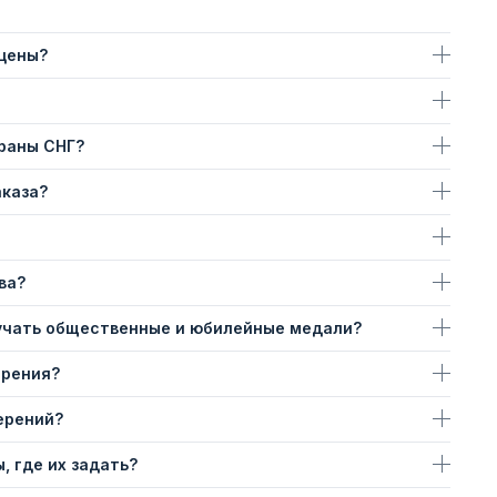
 цены?
траны СНГ?
аказа?
ва?
учать общественные и юбилейные медали?
ерения?
ерений?
, где их задать?