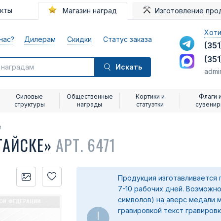
акты
Магазин наград
Изготовление про
Хоти
нас?
Дилерам
Скидки
Статус заказа
(351
(351
Искать
admi
Силовые
Общественные
Кортики и
Флаги 
структуры
награды
статуэтки
сувени
и
ТАЙСКЕ»
АРТ. 6471
Продукция изготавливается 
7-10 рабочих дней. Возможно
символов) на аверс медали 
гравировкой текст гравировк