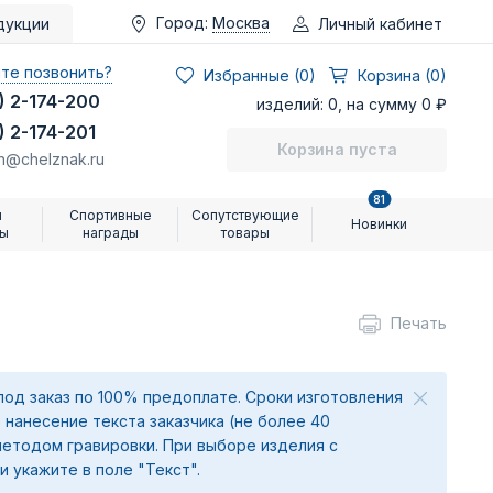
Город:
Москва
Личный кабинет
дукции
те позвонить?
Избранные (
0
)
Корзина (0)
) 2-174-200
изделий: 0, на сумму 0 ₽
) 2-174-201
Корзина пуста
n@chelznak.ru
81
и
Спортивные
Сопутствующие
Новинки
ры
награды
товары
Печать
под заказ по 100% предоплате. Сроки изготовления
 нанесение текста заказчика (не более 40
методом гравировки. При выборе изделия с
и укажите в поле "Текст".