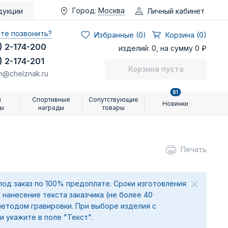
Город:
Москва
Личный кабинет
дукции
те позвонить?
Избранные (
0
)
Корзина (0)
) 2-174-200
изделий: 0, на сумму 0 ₽
) 2-174-201
Корзина пуста
n@chelznak.ru
81
и
Спортивные
Сопутствующие
Новинки
ры
награды
товары
Печать
под заказ по 100% предоплате. Сроки изготовления
 нанесение текста заказчика (не более 40
методом гравировки. При выборе изделия с
и укажите в поле "Текст".