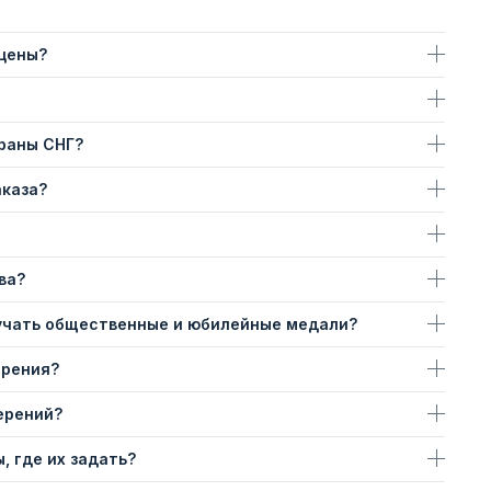
 цены?
траны СНГ?
аказа?
ва?
учать общественные и юбилейные медали?
ерения?
ерений?
, где их задать?