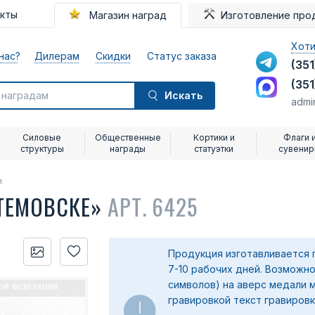
акты
Магазин наград
Изготовление про
Хоти
нас?
Дилерам
Скидки
Статус заказа
(351
(351
Искать
admi
Силовые
Общественные
Кортики и
Флаги 
структуры
награды
статуэтки
сувени
и
ТЕМОВСКЕ»
АРТ. 6425
Продукция изготавливается 
7-10 рабочих дней. Возможно
символов) на аверс медали 
гравировкой текст гравировк