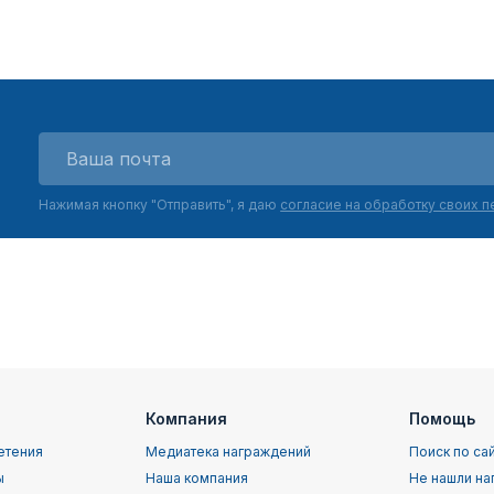
Нажимая кнопку "Отправить", я даю
согласие на обработку своих 
Компания
Помощь
етения
Медиатека награждений
Поиск по са
ы
Наша компания
Не нашли на