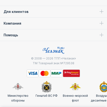
Для клиентов
Компания
Помощь
© 2008 — 2026
ТПП «Челзнак»
ТМ Товарный знак №729538
Министерство
Генштаб ВС РФ
Военно-морской
Воздуш
обороны
флот
десантные