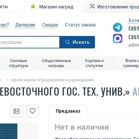
акты
Магазин наград
Изготовление про
Хоти
нас?
Дилерам
Скидки
Статус заказа
(351
(351
Искать
admi
Силовые
Общественные
Кортики и
Флаги 
структуры
награды
статуэтки
сувени
Архив знаков «Предприятия и учреждения»
ВОСТОЧНОГО ГОС. ТЕХ. УНИВ.»
А
Предзаказ
Нет в наличии