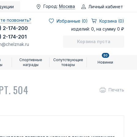
Город:
Москва
Личный кабинет
дукции
те позвонить?
Избранные (
0
)
Корзина (0)
) 2-174-200
изделий: 0, на сумму 0 ₽
) 2-174-201
Корзина пуста
n@chelznak.ru
80
и
Спортивные
Сопутствующие
Новинки
ры
награды
товары
РТ. 504
Печать