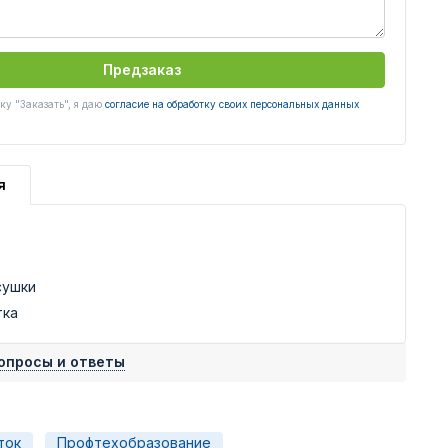
Предзаказ
у "Заказать", я даю
согласие на обработку своих персональных данных
я
сушки
тка
опросы и ответы
ток
Профтехобразование