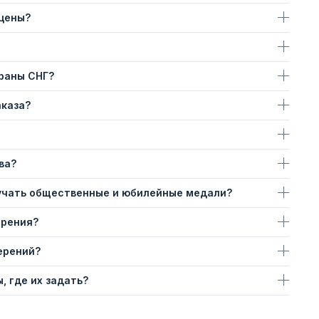
 цены?
траны СНГ?
аказа?
ва?
учать общественные и юбилейные медали?
ерения?
ерений?
, где их задать?