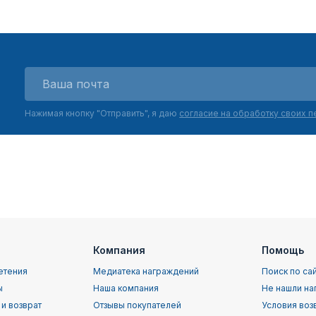
Нажимая кнопку "Отправить", я даю
согласие на обработку своих 
Компания
Помощь
етения
Медиатека награждений
Поиск по са
ы
Наша компания
Не нашли на
 и возврат
Отзывы покупателей
Условия воз