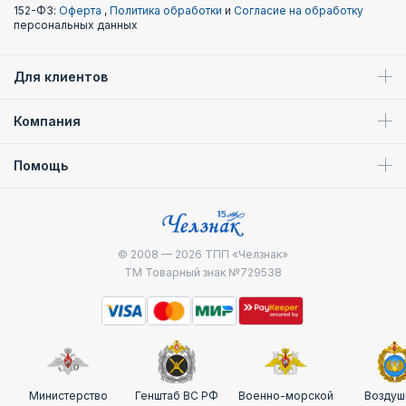
152-ФЗ:
Оферта
,
Политика обработки
и
Согласие на обработку
персональных данных
Для клиентов
Компания
Помощь
© 2008 — 2026
ТПП «Челзнак»
ТМ Товарный знак №729538
Министерство
Генштаб ВС РФ
Военно-морской
Воздуш