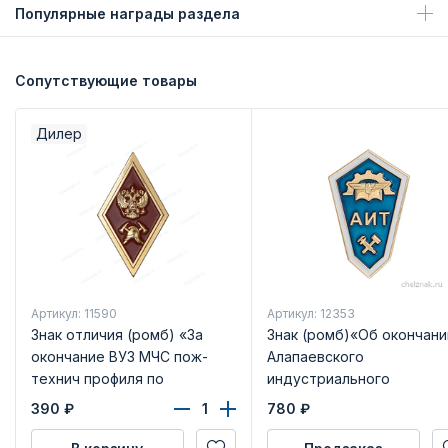
Популярные награды раздела
Сопутствующие товары
Дилер
Артикул: 11590
Артикул: 12353
Знак отличия (ромб) «За
Знак (ромб)«Об окончани
окончание ВУЗ МЧС пож-
Алапаевского
технич профиля по
индустриального
программе бакалавриата»
техникума» с бланком
390
₽
780
₽
(красный)
удостоверения(винт)