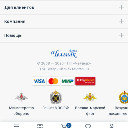
Для клиентов
Компания
Помощь
© 2008 — 2026
ТПП «Челзнак»
ТМ Товарный знак №729538
Министерство
Генштаб ВС РФ
Военно-морской
Воздуш
обороны
флот
десантные
0