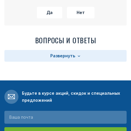
заслуги в обеспечении экномической безопасности»,
написанные сверху и снизу. Все слова были
Да
Нет
выгравированы прямыми заглавными литерами.
Медаль «За отличие в обеспечении экономической
безопасности» на своей реверсной стороне разместила
слова: «Федеральная служба безопасности Российской
ВОПРОСЫ И ОТВЕТЫ
Федерации», под которыми выбивался порядковый номер
награды. По бокам знака отличия, вдоль его бортиков
были отображены лавровые ветви. Каждый рисунок и
Развернуть
надпись на награде были выполнены рельефными. Медаль
при помощи кольца с ушком крепилась к пятиугольной
наградной колодке. На колодке имелась шелковая
муаровая наградная лента василькового цвета шириной
24 миллиметра. По краям ленты были 2-миллиметровые
Будьте в курсе акций, скидок и специальных
желтые полоски, тогда как справа имелась одна полоса
красного цвета шириной 3 миллиметра.
предложений
Если вы хотите купить медаль «За отличие в обеспечении
экономической безопасности», вы сможете у нашей
компании заказать ее на выгодных условиях. В нашем
магазине вы гарантированно приобретете награду по