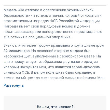
Медаль «За отличие в обеспечении экономической
безопасности» - это знак отличия, который относится к
ведомственным наградам ФСБ Российской Федерации.
Награда имеет свой порядковый номер и должна
носиться кавалерами непосредственно перед медалью
«За отличия в специальной операции».
Знак отличия имеет форму правильного круга диаметром
32 миллиметра. На основной стороне медали был
изображен щит, выполненный в серебристом цвете. На
щите присутствует изображение двуглавого орла, за
которым находится меч, что является геральдическим
символом ФСБ. В целом поле щита было окрашено в
темно-синий цвет за счет горячей силикатной эмали. Меч
и щит по сторонам обрамлены лавровыми ветвями. В
Развернуть
ветви лаврового дерева вплетена лента. Вокруг щита,
ленты и меча поле было выполнено в красном цвете.
Лента отдельно была покрыта силикатной эмалью. На
ленте, снизу меча и щита, были написаны слова: «За
Нашли, что искали?