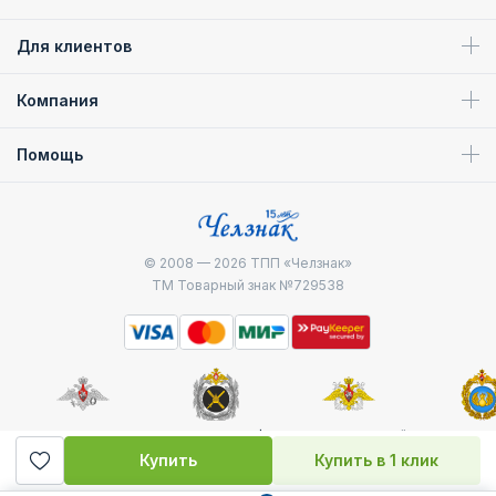
Для клиентов
Компания
Помощь
© 2008 — 2026
ТПП «Челзнак»
ТМ Товарный знак №729538
Министерство
Генштаб ВС РФ
Военно-морской
Воздуш
обороны
флот
десантные
Купить
Купить в 1 клик