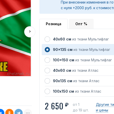
При внесении изменения в го
с нуля +2000 руб. к стоимост
Розница
Опт %
40х60 см
из ткани Мультифлаг
90x135 см
из ткани Мультифлаг
100x150 см
из ткани Мультифлаг
40х60 см
из ткани Атлас
90х135 см
из ткани Атлас
100х150 см
из ткани Атлас
2 650
₽
от 1
Другие т
до 19 шт.
и цены