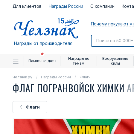
Для клиентов
Награды России
О компании
Конт
Почему покупают у 
Награды от производителя
Награды по
Вооруженные
Памятные даты
темам
силы
Челзнак.ру
Награды России
Флаги
ФЛАГ ПОГРАНВОЙСК ХИМКИ
А
Флаги