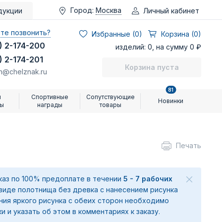
Город:
Москва
Личный кабинет
дукции
те позвонить?
Избранные (
0
)
Корзина (0)
) 2-174-200
изделий: 0, на сумму 0 ₽
) 2-174-201
Корзина пуста
n@chelznak.ru
81
и
Спортивные
Сопутствующие
Новинки
ры
награды
товары
Печать
аказ по 100% предоплате в течении
5 - 7 рабочих
 виде полотнища без древка с нанесением рисунка
ения яркого рисунка с обеих сторон необходимо
ки и указать об этом в комментариях к заказу.