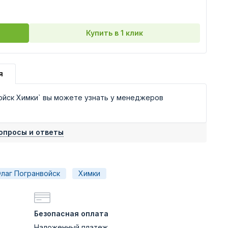
Купить в 1 клик
я
ойск Химки` вы можете узнать у менеджеров
опросы и ответы
лаг Погранвойск
Химки
Безопасная оплата
Наложенный платеж,