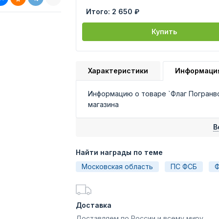
Итого:
2 650 ₽
Купить
Характеристики
Информаци
Информацию о товаре `Флаг Погранв
магазина
В
Найти награды по теме
Московская область
ПС ФСБ
Ф
Доставка
Доставляем по России и всему миру