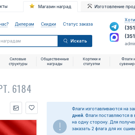
акты
Магазин наград
Изготовление про
Хоти
нас?
Дилерам
Скидки
Статус заказа
(351
(351
Искать
admi
Силовые
Общественные
Кортики и
Флаги 
структуры
награды
статуэтки
сувени
РТ. 6184
Флаги изготавливаются на з
дней
. Флаги поставляются в
на одну сторону. Для получ
заказать 2 флага для их сшив