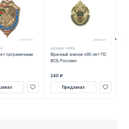
54
Артикул: 4989
Арт
лет пограничным
Фрачный значок «95 лет ПС
Зн
ФСБ России»
РФ
240
₽
69
заказ
Предзаказ