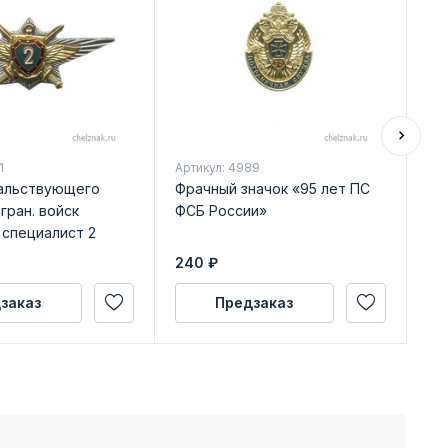
1
Артикул: 4989
Арт
чальствующего
Фрачный значок «95 лет ПС
Ме
гран. войск
ФСБ России»
Чу
 специалист 2
по
уд
240
₽
32
заказ
Предзаказ