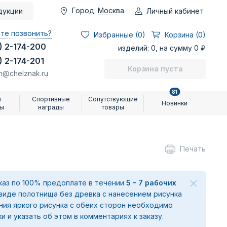
Город:
Москва
Личный кабинет
дукции
те позвонить?
Избранные (
0
)
Корзина (0)
) 2-174-200
изделий: 0, на сумму 0 ₽
) 2-174-201
Корзина пуста
n@chelznak.ru
81
и
Спортивные
Сопутствующие
Новинки
ры
награды
товары
Печать
аказ по 100% предоплате в течении
5 - 7 рабочих
 виде полотнища без древка с нанесением рисунка
ения яркого рисунка с обеих сторон необходимо
ки и указать об этом в комментариях к заказу.