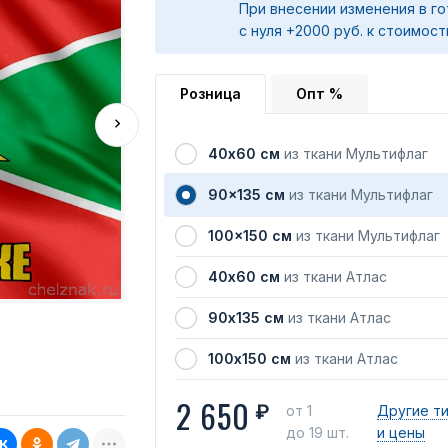
При внесении изменения в го
с нуля +2000 руб. к стоимост
Розница
Опт %
40х60 см
из ткани Мультифлаг
90x135 см
из ткани Мультифлаг
100x150 см
из ткани Мультифлаг
40х60 см
из ткани Атлас
90х135 см
из ткани Атлас
100х150 см
из ткани Атлас
2 650
₽
от 1
Другие т
до 19 шт.
и цены