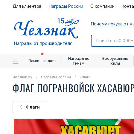
Для клиентов
Награды России
О компании
Конт
Почему покупают у 
Награды от производителя
Награды по
Вооруженные
Памятные даты
темам
силы
Челзнак.ру
Награды России
Флаги
ФЛАГ ПОГРАНВОЙСК ХАСАВЮ
Флаги