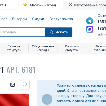
акты
Магазин наград
Изготовление про
Хоти
нас?
Дилерам
Скидки
Статус заказа
(351
(351
Искать
admi
Силовые
Общественные
Кортики и
Флаги 
структуры
награды
статуэтки
сувени
РТ
АРТ. 6181
Флаги изготавливаются на з
дней
. Флаги поставляются в
на одну сторону. Для получ
заказать 2 флага для их сшив