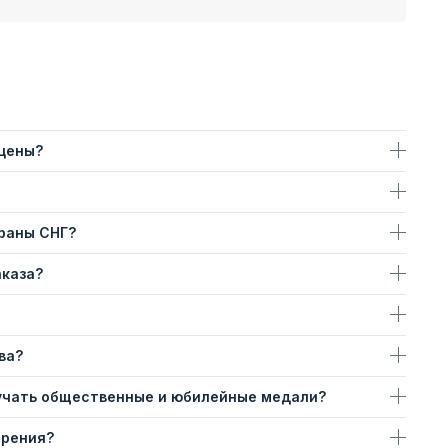
 цены?
траны СНГ?
аказа?
ва?
учать общественные и юбилейные медали?
ерения?