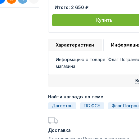
Итого:
2 650 ₽
Купить
Характеристики
Информаци
Информацию о товаре `Флаг Погранв
магазина
В
Найти награды по теме
Дагестан
ПС ФСБ
Флаг Погран
Доставка
Доставляем по России и всему миру