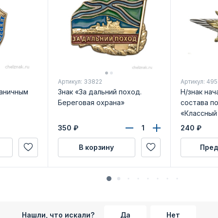
Артикул: 33822
Артикул: 495
раничным
Знак «За дальний поход.
Н/знак на
Береговая охрана»
состава по
«Классный
класса»
350
₽
240
₽
В корзину
Пред
Нашли, что искали?
Да
Нет