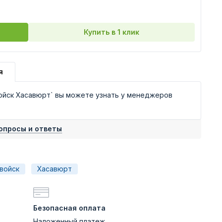
Купить в 1 клик
я
ойск Хасавюрт` вы можете узнать у менеджеров
опросы и ответы
войск
Хасавюрт
Безопасная оплата
Наложенный платеж,