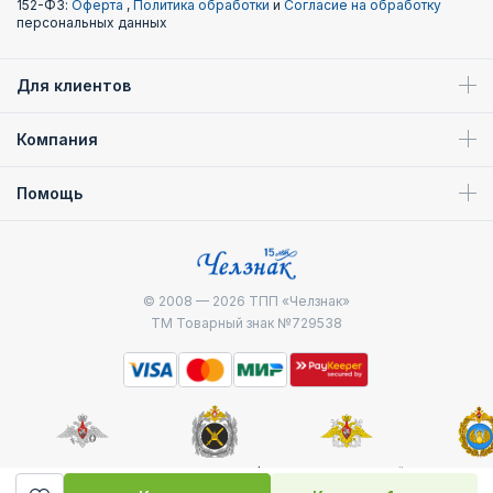
152-ФЗ:
Оферта
,
Политика обработки
и
Согласие на обработку
персональных данных
Для клиентов
Компания
Помощь
© 2008 — 2026
ТПП «Челзнак»
ТМ Товарный знак №729538
Министерство
Генштаб ВС РФ
Военно-морской
Воздуш