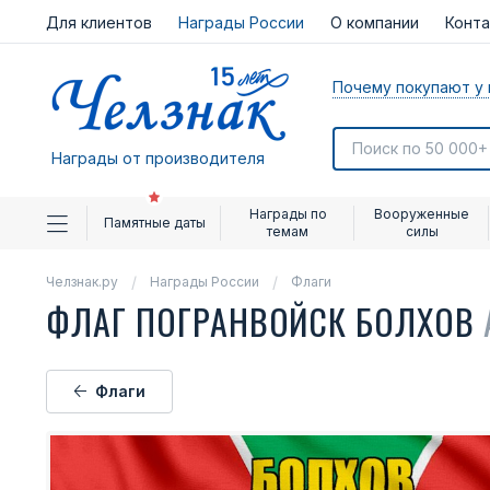
Для клиентов
Награды России
О компании
Конт
Почему покупают у 
Награды от производителя
Награды по
Вооруженные
Памятные даты
темам
силы
Челзнак.ру
Награды России
Флаги
ФЛАГ ПОГРАНВОЙСК БОЛХОВ
Флаги