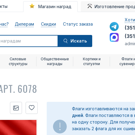
акты
Магазин наград
Изготовление про
Хоти
нас?
Дилерам
Скидки
Статус заказа
(351
(351
Искать
admi
Силовые
Общественные
Кортики и
Флаги 
структуры
награды
статуэтки
сувени
АРТ. 6078
Флаги изготавливаются на з
дней
. Флаги поставляются в
на одну сторону. Для получ
заказать 2 флага для их сшив