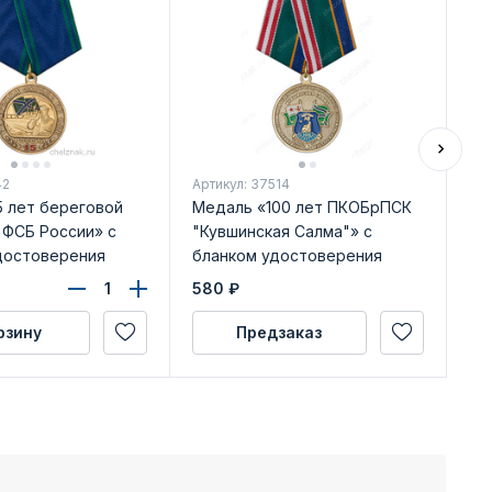
42
Артикул: 37514
Арт
5 лет береговой
Медаль «100 лет ПКОБрПСК
Зн
 ФСБ России» с
"Кувшинская Салма"» с
во
достоверения
бланком удостоверения
580
₽
36
рзину
Предзаказ