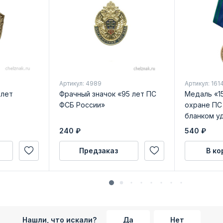
Артикул: 4989
Артикул: 161
 лет
Фрачный значок «95 лет ПС
Медаль «1
ФСБ России»
охране ПС
бланком у
240
₽
540
₽
Предзаказ
В ко
Нашли, что искали?
Да
Нет