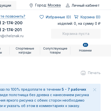
Город:
Москва
Личный кабинет
дукции
те позвонить?
Избранные (
0
)
Корзина (0)
) 2-174-200
изделий: 0, на сумму 0 ₽
) 2-174-201
Корзина пуста
n@chelznak.ru
81
и
Спортивные
Сопутствующие
Новинки
ры
награды
товары
Печать
аказ по 100% предоплате в течении
5 - 7 рабочих
 виде полотнища без древка с нанесением рисунка
ения яркого рисунка с обеих сторон необходимо
ки и указать об этом в комментариях к заказу.