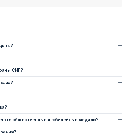
 цены?
траны СНГ?
аказа?
ва?
учать общественные и юбилейные медали?
ерения?