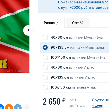
При внесении изменения в го
с нуля +2000 руб. к стоимост
Розница
Опт %
40х60 см
из ткани Мультифлаг
90x135 см
из ткани Мультифлаг
100x150 см
из ткани Мультифлаг
40х60 см
из ткани Атлас
90х135 см
из ткани Атлас
100х150 см
из ткани Атлас
2 650
₽
от 1
Другие т
до 19 шт.
и цены