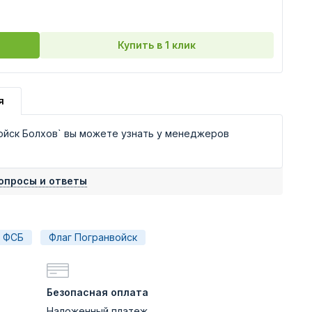
Купить в 1 клик
я
ойск Болхов` вы можете узнать у менеджеров
опросы и ответы
 ФСБ
Флаг Погранвойск
Безопасная оплата
Наложенный платеж,