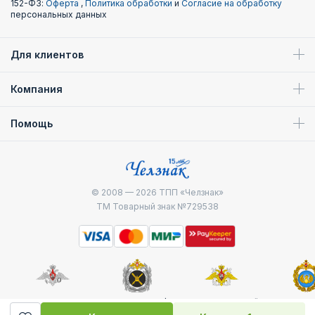
152-ФЗ:
Оферта
,
Политика обработки
и
Согласие на обработку
персональных данных
Для клиентов
Компания
Помощь
© 2008 — 2026
ТПП «Челзнак»
ТМ Товарный знак №729538
Министерство
Генштаб ВС РФ
Военно-морской
Воздуш