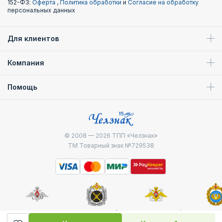
152-ФЗ:
Оферта
,
Политика обработки
и
Согласие на обработку
персональных данных
Для клиентов
Компания
Помощь
© 2008 — 2026
ТПП «Челзнак»
ТМ Товарный знак №729538
Министерство
Генштаб ВС РФ
Военно-морской
Воздуш