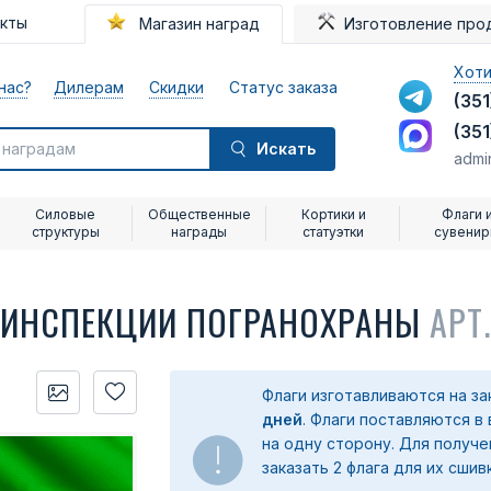
акты
Магазин наград
Изготовление про
Хоти
нас?
Дилерам
Скидки
Статус заказа
(351
(351
Искать
admi
Силовые
Общественные
Кортики и
Флаги 
структуры
награды
статуэтки
сувени
 ИНСПЕКЦИИ ПОГРАНОХРАНЫ
АРТ
Флаги изготавливаются на з
дней
. Флаги поставляются в
на одну сторону. Для получ
заказать 2 флага для их сшив