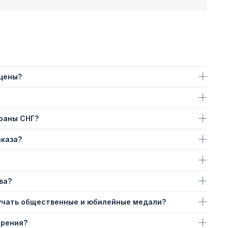
 цены?
траны СНГ?
аказа?
ва?
учать общественные и юбилейные медали?
ерения?