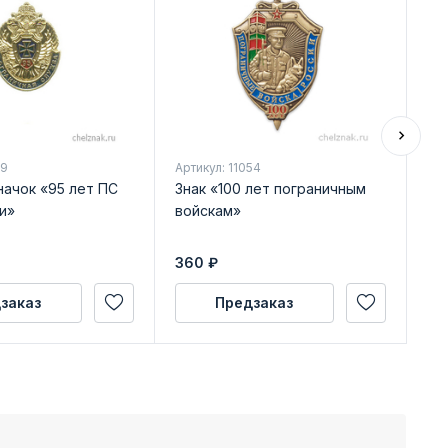
89
Артикул: 11054
Арт
начок «95 лет ПС
Знак «100 лет пограничным
Ме
и»
войскам»
Чу
по
уд
360
₽
32
заказ
Предзаказ