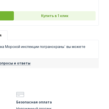
Купить в 1 клик
я
ика Морской инспекции погранохраны` вы можете
опросы и ответы
Безопасная оплата
Наложенный платеж,