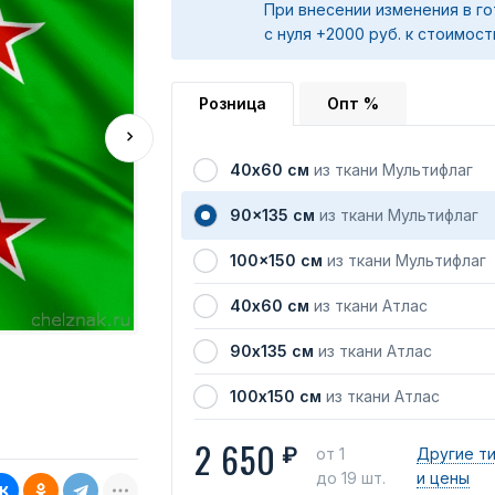
При внесении изменения в го
с нуля +2000 руб. к стоимост
Розница
Опт %
40х60 см
из ткани Мультифлаг
90x135 см
из ткани Мультифлаг
100x150 см
из ткани Мультифлаг
40х60 см
из ткани Атлас
90х135 см
из ткани Атлас
100х150 см
из ткани Атлас
2 650
₽
от 1
Другие т
до 19 шт.
и цены