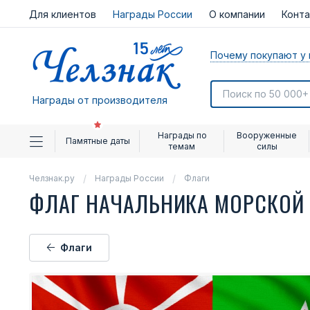
Для клиентов
Награды России
О компании
Конт
Почему покупают у 
Награды от производителя
Награды по
Вооруженные
Памятные даты
темам
силы
Челзнак.ру
Награды России
Флаги
ФЛАГ НАЧАЛЬНИКА МОРСКОЙ
Флаги