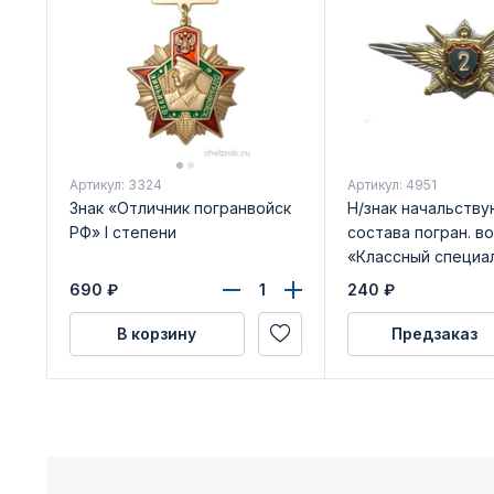
Артикул: 3324
Артикул: 4951
Знак «Отличник погранвойск
Н/знак начальств
РФ» I степени
состава погран. в
«Классный специа
класса»
690
₽
240
₽
В корзину
Предзаказ