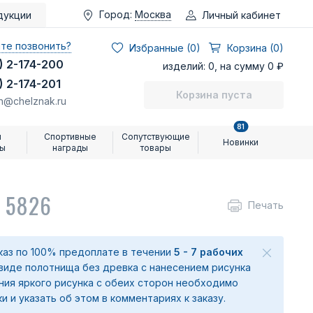
Город:
Москва
Личный кабинет
дукции
те позвонить?
Избранные (
0
)
Корзина (0)
) 2-174-200
изделий: 0, на сумму 0 ₽
) 2-174-201
Корзина пуста
n@chelznak.ru
81
и
Спортивные
Сопутствующие
Новинки
ры
награды
товары
. 5826
Печать
аказ по 100% предоплате в течении
5 - 7 рабочих
 виде полотнища без древка с нанесением рисунка
ения яркого рисунка с обеих сторон необходимо
ки и указать об этом в комментариях к заказу.