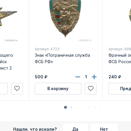
Артикул: 4723
Артикул: 49
ующего
Знак «Пограничная служба
Фрачный з
ойск
ФСБ РФ»
ФСБ Росси
лист 2
500
₽
240
₽
В корзину
Пред
Нашли, что искали?
Да
Нет