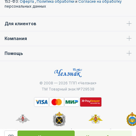
152-ФЗ:
Оферта
,
Политика обработки
и
Согласие на обработку
персональных данных
Для клиентов
Компания
Помощь
© 2008 — 2026
ТПП «Челзнак»
ТМ Товарный знак №729538
Министерство
Генштаб ВС РФ
Военно-морской
Воздуш