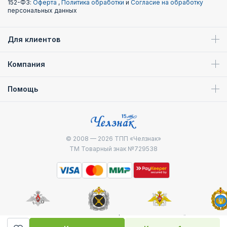
152-ФЗ:
Оферта
,
Политика обработки
и
Согласие на обработку
персональных данных
Для клиентов
Компания
Помощь
© 2008 — 2026
ТПП «Челзнак»
ТМ Товарный знак №729538
Министерство
Генштаб ВС РФ
Военно-морской
Воздуш